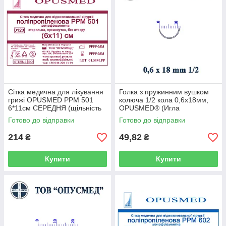
Сітка медична для лікування
Голка з пружинним вушком
грижі OPUSMED РРМ 501
колюча 1/2 кола 0,6х18мм,
6*11см СЕРЕДНЯ (щільність
OPUSMED® (Игла
63грм/м2)
хирургическая с пружинным
Готово до відправки
Готово до відправки
ушком)
214
49,82
₴
₴
Купити
Купити