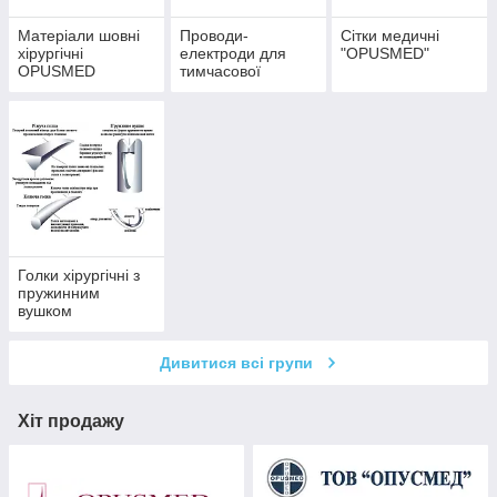
Матеріали шовні
Проводи-
Сітки медичні
хірургічні
електроди для
"OPUSMED"
OPUSMED
тимчасової
кардіостимуляції
"ОПУС"
Голки хірургічні з
пружинним
вушком
Дивитися всі групи
Хіт продажу