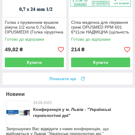
Голка з пружинним вушком
Сітка медична для лікування
ріжуча 1/2 кола 0,7х24мм,
грижі OPUSMED РРМ 601
OPUSMED® (Голка хірургічна
6*11см НАДМІЦНА (щільність
з пружинним вушком)
100грм/м2)
Готово до відправки
Готово до відправки
49,82
214
₴
₴
Купити
Купити
Показати ще
Новини
29.09.2025
Конференція у м. Львів - "Українські
герніологічні дні"
Запрошуємо Вас відвідати з нами конференцію, що
відбудеться у Львові “Українські герніологічні дні “