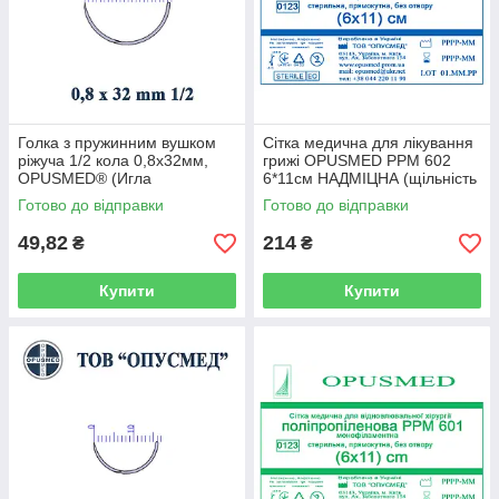
Голка з пружинним вушком
Сітка медична для лікування
ріжуча 1/2 кола 0,8х32мм,
грижі OPUSMED РРМ 602
OPUSMED® (Игла
6*11см НАДМІЦНА (щільність
хирургическая с пружинным
97грм/м2)
Готово до відправки
Готово до відправки
ушком)
49,82
214
₴
₴
Купити
Купити