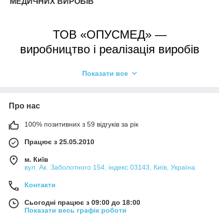
МЕДИЧНИХ ВИРОБІВ
ТОВ «ОПУСМЕД» —
виробництво і реалізація виробів
медичного призначення
Показати все
Краща якість за доступними цінами
безпосередньо від виробника
Про нас
100% позитивних з 59 відгуків за рік
Пропонуємо оптову та роздрібну реалізацію медичної
продукції для різних потреб. Доступна цінова категорія,
Працює з 25.05.2010
експорт продукції в інші країни. Професійний сервіс,
м. Київ
індивідуальний підхід. Безкоштовна доставка
вул. Ак. Заболотного 154, індекс 03143, Київ, Україна
замовлень послугами «Нової Пошти» на суму понад
3000
грн.
Контакти
Сьогодні працює з 09:00 до 18:00
ТОВ «Опусмед» прагне забезпечити своєчасну обробку
Показати весь графік роботи