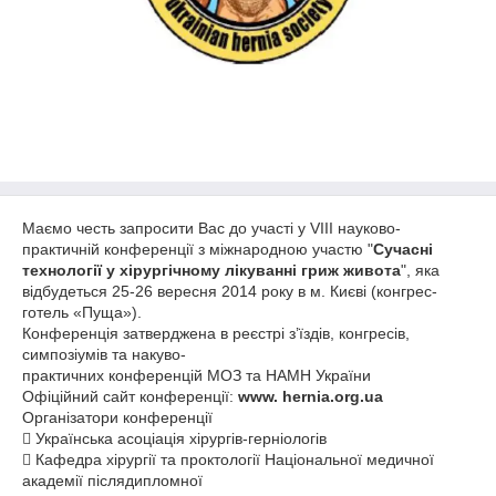
Маємо честь запросити Вас до участі у VIII науково-
практичній конференції з міжнародною участю "
Сучасні
технології у хірургічному лікуванні гриж живота
", яка
відбудеться 25-26 вересня 2014 року в м. Києві (конгрес-
готель «Пуща»).
Конференція затверджена в реєстрі з’їздів, конгресів,
симпозіумів та накуво-
практичних конференцій МОЗ та НАМН України
Офіційний сайт конференції:
www.
hernia.org.ua
Організатори конференції
 Українська асоціація хірургів-герніологів
 Кафедра хірургії та проктології Національної медичної
академії післядипломної