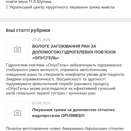
освіти імені П.Л.Шупика
 Український центр хірургічного лікування грижа живота
Інші статті рубрики
13.05.2026
ВОЛОГЕ ЗАГОЮВАННЯ РАН ЗА
ДОПОМОГОЮ ГІДРОГЕЛЕВИХ ПОВ’ЯЗОК
«ОПУСГЕЛЬ»
Гідрогелеві пов’язки «ОпусГель» забезпечують підтримання
стабільного рівня вологості, сприяють автолітичному
очищенню рани та створюють комфортні умови для пацієнта.
Завдяки атравматичності, біосумісності та здатності
підтримувати фізіологічний перебіг ранового процесу
«ОпусГель» може розглядатися як ефективний сучасний
засіб локальної терапії гострих і хронічних ран.
03.04.2019
Лікування грижа за допомогою сітчатих
ендопротезів OPUSMED®
Початок виготовлення нових Американо-Українських сітчатих