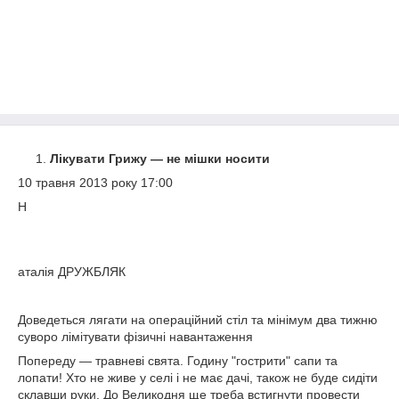
Лікувати Грижу — не мішки носити
10 травня 2013 року 17:00
Н
аталія ДРУЖБЛЯК
Доведеться лягати на операційний стіл та мінімум два тижню
суворо лімітувати фізичні навантаження
Попереду — травневі свята. Годину "гострити" сапи та
лопати! Хто не живе у селі і не має дачі, також не буде сидіти
склавши руки. До Великодня ще треба встигнути провести