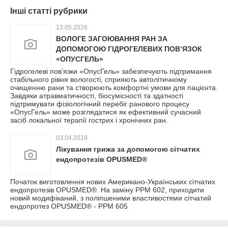
Інші статті рубрики
13.05.2026
ВОЛОГЕ ЗАГОЮВАННЯ РАН ЗА
ДОПОМОГОЮ ГІДРОГЕЛЕВИХ ПОВ’ЯЗОК
«ОПУСГЕЛЬ»
Гідрогелеві пов’язки «ОпусГель» забезпечують підтримання
стабільного рівня вологості, сприяють автолітичному
очищенню рани та створюють комфортні умови для пацієнта.
Завдяки атравматичності, біосумісності та здатності
підтримувати фізіологічний перебіг ранового процесу
«ОпусГель» може розглядатися як ефективний сучасний
засіб локальної терапії гострих і хронічних ран.
03.04.2019
Лікування грижа за допомогою сітчатих
ендопротезів OPUSMED®
Початок виготовлення нових Американо-Українських сітчатих
ендопротезів OPUSMED®. На заміну РРМ 602, приходити
новий модифіканий, з поліпшеними властивостями сітчатий
ендопротез OPUSMED® - РРМ 605