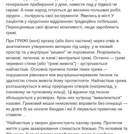
генеральне прибирання у домі, навести лад у підвалі чи
гаражі. А поки народ готується до весняно-польових робіт,
хірурги... полірують свої інструменти. Явились в місті У
пацієнтів у хірургічних відділеннях традиційно побільшає.
Переоцінивши свої фізичні можливості, люди заробляють
грижі.
При ГРИЖІ (килі) органу (або його частини) через отвір в
анатомічних утвореннях випирає під шкіру, у м язовий
простір та у внутрішні "кишені" чи порожнини. Розрізняють
мозкові, легеневі, м язові і вентральні грижі. Останні — грижі
черевної стінки (або "грижі живота") - зустрічаються
найчастіше. Основна причина появи таких грижа —
порушення рівноваги між внутрішньочеревним тиском та
здатністю стінок живота йому протистояти. Найчастіше грижа
розташовується в місці природних отворів (наприклад, у
паховому чи пупковому кільці). Ці відчини під тиском
збільшуються у розмірах. Крізь них нутрощі "вивалюються"
назовні. Грижовий мішок неможливо вправити без операції —
як довго бі не носили бандаж і які б лікувальні примочки не
ставили...
“Найчастіше у хворих діагностують пахову грижу. Протягом
життя з цим захворювання стикається близько 7% чоловіків та