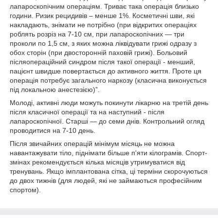
лапароскопічним операціям. Триває така операція близько
години. Ризик рецидивів – менше 1%. Косметичні шви, які
накладають, знімати не потрібно (при відкритих операціях
роблять розріз на 7-10 см, при лапароскопічних — три
проколи по 1,5 см, з яких можна ліквідувати грижі одразу з
обох сторін (при двосторонній паховій грижі). Больовий
післяопераційний синдром після такої операції - менший,
пацієнт швидше повертається до активного життя. Проте ця
операція потребує загального наркозу (класична виконується
під локальною анестезією)”.
Молоді, активні люди можуть покинути лікарню на третій день
після класичної операції та на наступний - після
лапароскопічної. Старші — до семи днів. Контрольний огляд
проводитися на 7-10 день.
Після звичайних операцій мінімум місяць не можна
навантажувати тіло, піднімати більше п'яти кілограмів. Спорт-
змінах рекомендується кілька місяців утримуватися від
тренувань. Якщо імплантована сітка, ці терміни скорочуються
до двох тижнів (для людей, які не займаються професійним
спортом).