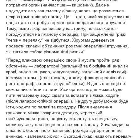
потрапити орган (найчастіше — кишківник). Дах не
надходитиме у защемлену ділянку, через що розвинеться
некроз (омертвіння) органу. Це — стан, який загрожує життю
пацієнта та потребує термінового оперативного втручання.
Тому, якщо лікар виявивши у вас грижу, не зволікайте -
погоджуйтеся на планову операцію. При защемленій грижі
"легким переляку" не відбутися. Хірургам доведеться
провести складні об'єднання роз'ємні оперативні втручання,
які тягти за собою різноманітні ризики".
“Перед плановою операцією хворий мусить пройти ряд
обстежень — лабораторні (загальний та біохімічний аналізи
крові, аналіз на цукор, коагулограму, загальний аналіз сечі);
інструментальні (електрокардіограму, флюорографію або
рентгенографію органів грудної клітки). В день операції не
можна нічого їсти та пити. Увечері того ж дня можна буде
пити негазовану воду, сідати та вставати з ліжка, ходити
(після лапароскопічної операції). На другу добу можна буде
їсти, ходити по палаті та коридору. Після видалення
грижового мішка і закриття дефекту, через який
вип'ячувалася грижа, пацієнту імплантують спеціальну
медичну сітку для зміцнення пахового каналу. Хоча медична
сітка не є біологічною тканиною, реакцій відторгнення не
виникає, - запевняє хірург. - Сьогодні лікарі надають перевагу