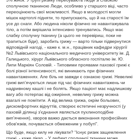
3% жінок. У групі ризику перебувають люди зі слабкою
сполучною тканиною Люди, особливо у старшого віці, часто
переоцінюють свої можливості. Якщо в молодості могли
мішок картоплі підняти, то припускають, що й на старості їм
усе до снаги. Або людина ніколи фізично не навантажувала
тіло, а потім вирішила інтенсивно тренуватись. Якщо має
слабку сполучну тканину (а цього не перевіриш, поки не
трапиться біди), заробить грижу — варто тільки підвернутися
відповідній нагоді, - каже к. м.н., працівник кафедри хірургії
№2 Львівського національного медичного університету ім. Д.
Галицького, хірург Львівського обласного госпіталю ім. Ю.
Липи Маркіян Соловій. - Типовими проявами пахової грижі є
болі різної інтенсивності, які виникають при фізичних
навантаженнях. Але біль не завжди є ознакою грижі. Невеликі
грижі вип'ячуються лише під час фізичних навантажень чи
надривному кашлі і не болять. Якщо пацієнт має надлишкову
вагу або потерпає від ожиріння, невелику грижу можна
взагалі не помітити. А від велика грижа, окрім больових,
дискомфортних відчуттів, створює естетичні незручності (у
паховій ділянці з'єднання являється пухлиноподібне
вип'ячення), хворов важко дається виконання професійних
обов'язків, почувається обмеженим у побуті".
Що буде, якщо килу не лікувати? “Існує ризик защемлення
грижі, - каже лікар. - У дефект сполучної тканини може