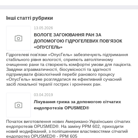
Інші статті рубрики
13.05.2026
ВОЛОГЕ ЗАГОЮВАННЯ РАН ЗА
ДОПОМОГОЮ ГІДРОГЕЛЕВИХ ПОВ’ЯЗОК
«ОПУСГЕЛЬ»
Гідрогелеві пов’язки «ОпусГель» забезпечують підтримання
стабільного рівня вологості, сприяють автолітичному
очищенню рани та створюють комфортні умови для пацієнта.
Завдяки атравматичності, біосумісності та здатності
підтримувати фізіологічний перебіг ранового процесу
«ОпусГель» може розглядатися як ефективний сучасний
засіб локальної терапії гострих і хронічних ран.
03.04.2019
Лікування грижа за допомогою сітчатих
ендопротезів OPUSMED®
Початок виготовлення нових Американо-Українських сітчатих
ендопротезів OPUSMED®. На заміну РРМ 602, приходити
новий модифіканий, з поліпшеними властивостями сітчатий
ендопротез OPUSMED® - РРМ 605