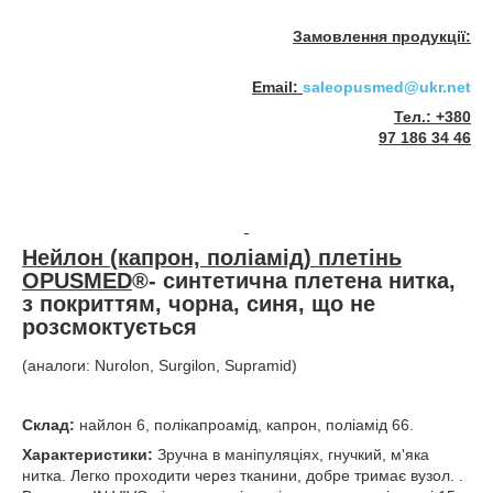
Замовлення продукції:
Email:
saleopusmed@ukr.net
Тел.: +380
97 186 34 46
Нейлон (капрон, поліамід) плетінь
OPUSMED
®
-
синтетична плетена нитка,
з покриттям, чорна, синя, що не
розсмоктується
(аналоги: Nurolon, Surgilon, Supramid)
Склад:
найлон 6, полікапроамід, капрон, поліамід 66.
Характеристики:
Зручна в маніпуляціях, гнучкий, м'яка
нитка. Легко проходити через тканини, добре тримає вузол. .