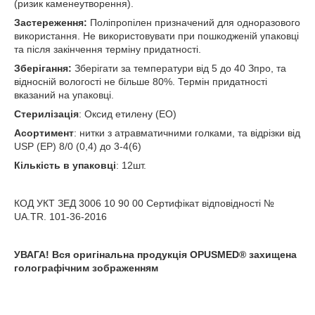
(ризик каменеутворення).
Застереження:
Поліпропілен призначений для одноразового
використання. Не використовувати при пошкодженій упаковці
та після закінчення терміну придатності.
Зберігання:
Зберігати за температури від 5 до 40 З
про
, та
відносній вологості не більше 80%. Термін придатності
вказаний на упаковці.
Стерилізація
: Оксид етилену (ЕО)
Асортимент
: нитки з атравматичними голками, та відрізки від
USP (EP) 8/0 (0,4) до 3-4(6)
Кількість в упаковці
: 12шт.
КОД УКТ ЗЕД 3006 10 90 00 Сертифікат відповідності №
UA.TR. 101-36-2016
УВАГА! Вся оригінальна продукція OPUSMED
®
захищена
голографічним зображенням