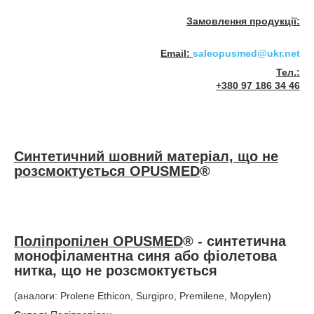
Замовлення продукції:
Email:
saleopusmed@ukr.net
Тел.:
+380 97 186 34 46
Синтетичний шовний матеріал, що не
розсмоктується OPUSMED
®
Поліпропілен OPUSMED
®
- синтетична
монофіламентна синя або фіолетова
нитка, що не розсмоктується
(аналоги: Prolene Ethicon, Surgipro, Premilene, Mopylen)