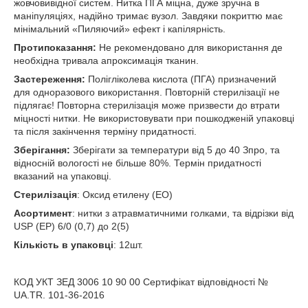
жовчовивідної систем. Нитка ПГА міцна, дуже зручна в
маніпуляціях, надійно тримає вузол. Завдяки покриттю має
мінімальний «Пиляючий» ефект і капілярність.
Протипоказання:
Не рекомендовано для використання де
необхідна тривала апроксимація тканин.
Застереження:
Полігліколева кислота (ПГА) призначений
для одноразового використання. Повторній стерилізації не
підлягає! Повторна стерилізація може призвести до втрати
міцності нитки. Не використовувати при пошкодженій упаковці
та після закінчення терміну придатності.
Зберігання:
Зберігати за температури від 5 до 40 З
про
, та
відносній вологості не більше 80%. Термін придатності
вказаний на упаковці.
Стерилізація
: Оксид етилену (ЕО)
Асортимент
: нитки з атравматичними голками, та відрізки від
USP (EP) 6/0 (0,7) до 2(5)
Кількість в упаковці
: 12шт.
КОД УКТ ЗЕД 3006 10 90 00 Сертифікат відповідності №
UA.TR. 101-36-2016