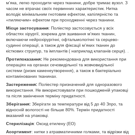
м'яка, легко проходити через тканини, добре тримає вузол. З
часом не втрачає своїх первинних характеристик. Нитка
володіє мінімальним гнотовим ефектом, капілярністю та
«пиляючим» ефектом при проходженні через тканини.
Місце застосування
: Поліестер застосовується у всіх
областях хірургії, зокрема для зшивання м'яких тканин,
включаючи нейрохірургічні, офтальмологічні та серцево-
судинні операції, а також для фіксації м'яких тканин до
кісткових структур, та імплантів ( наприклад клапанів серця). .
Протипоказання:
Не рекомендована для використання при
операціях на органах сечовидільної та жовчовидільної
системи (ризик каменеутворення), а також в бактеріально
контамінованих тканинах.
Застереження:
Поліестер призначений для одноразового
використання. Не використовувати при пошкодженій упаковці
та після закінчення терміну придатності.
Зберігання:
Зберігати за температури від 5 до 40 З
про
, та
відносній вологості не більше 80%. Термін придатності
вказаний на упаковці.
Стерилізація
: Оксид етилену (ЕО)
Асортимент
: нитки з атравматичними голками, та відрізки від