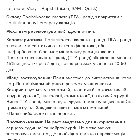
(аналоги: Vicryl - Rapid Еthicon, SAFIL Quick)
Склад:
Полігліколева кислота (ПГА - рапід з покриттям з
поліглікапрону і стеарату кальцію.
Механізм розсмоктування:
гідролітичний.
Характеристики:
Полігліколева кислота - рапід (ПГА - рапід
з покриттям синтетична плетена фіолетова, або
(нефарбована) біла, має мінімальну реакцію тканин.
Полігліколева кислота - рапід (ПГА-рапід) зберігає не менше
45% міцності через 7 днів, повне розсмоктування за 40-50
днів.
Місце застосування:
Призначається до використання, коли
потрібен мінімальний рядків розсмоктування нитки.
Використовується у в загальній, пластичній та косметичній
хірургії, урології, гінекології, стоматології, і в дитячій хірургії.
Нитка ПГА - рапід міцна, дуже зручна в маніпуляціях, надійно
тримає вузол. Завдяки покриттю має мінімальний
«Пиляючий» ефект і капілярність.
Протипоказання:
Не рекомендовано для використання в
серцево-судинної та нейрохірургії. Не може можуть
застосовуватися там, де необхідна тривала апроксимація
тканин.