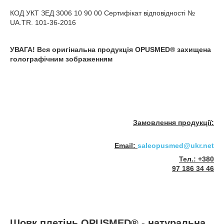
КОД УКТ ЗЕД 3006 10 90 00 Сертифікат відповідності №
UA.TR. 101-36-2016
УВАГА! Вся оригінальна продукція OPUSMED
®
захищена
голографічним зображенням
Замовлення продукції:
Email:
saleopusmed@ukr.net
Тел.: +380
97 186 34 46
Шовк плетінь OPUSMED
®
-
натуральна