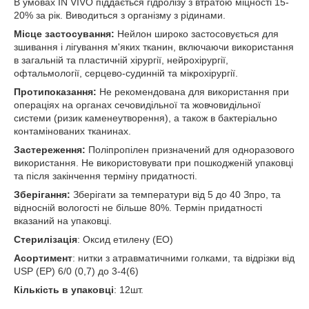
В умовах IN VIVO піддається гідролізу з втратою міцності 15-
20% за рік. Виводиться з організму з рідинами.
Місце застосування:
Нейлон широко застосовується для
зшивання і лігування м'яких тканин, включаючи використання
в загальній та пластичній хірургії, нейрохірургії,
офтальмології, серцево-судинній та мікрохірургії.
Протипоказання:
Не рекомендована для використання при
операціях на органах сечовидільної та жовчовидільної
системи (ризик каменеутворення), а також в бактеріально
контамінованих тканинах.
Застереження:
Поліпропілен призначений для одноразового
використання. Не використовувати при пошкодженій упаковці
та після закінчення терміну придатності.
Зберігання:
Зберігати за температури від 5 до 40 З
про
, та
відносній вологості не більше 80%. Термін придатності
вказаний на упаковці.
Стерилізація
: Оксид етилену (ЕО)
Асортимент
: нитки з атравматичними голками, та відрізки від
USP (EP) 6/0 (0,7) до 3-4(6)
Кількість в упаковці
: 12шт.