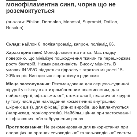
монофіламентна синя, чорна що не
розсмоктується
(аналоги: Ethilon, Dermalon, Monosof, Supramid, Dafilon,
Resolon)
Склад:
найлон 6, полікапроамід, капрон, поліамід 66.
Характеристики:
Монофіламентна нитка. Має гладку
поверхню, що мінімізує пошкодження тканин та перешкоджає
росту бактерій. Низьку реактивність. Високу міцність. В
умовах IN VIVO піддається гідролізу з втратою міцності 15-
20% за рік. Виводиться з організму з рідинами.
Місце застосування:
Рекомендована для серцево-судинної
хірургії у зв'язку в антитромбогенним властивостям, для
нейрохірургії, офтальмології, стоматології, пластичної хірургії
(у тому числі для накладання косметичних внутрішньо
шкірних швів), для фіксації різних виробів, що імплантуються
(наприклад, герніопротезів). Найбільш цінна при застосуванні
в інфікованих, або забруднених ранах.
Протипоказання:
Не рекомендована для використання при
операціях на органах сечовидільної та жовчовидільної систем