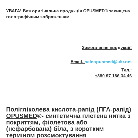
УВАГА! Вся оригінальна продукція OPUSMED
®
захищена
голографічним зображенням
Замовлення продукції:
Email:
saleopusmed@ukr.net
Тел.:
+380 97 186 34 46
Полігліколева кислота-рапід (ПГА-рапід)
OPUSMED
®
-
синтетична плетена нитка з
покриттям, фіолетова або
(нефарбована) біла, з коротким
терміном розсмоктування