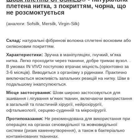
плетена нитка, з покриттям, чорна, що
не розсмоктується
(аналоги: Sofsilk, Mersilk, Virgin-Silk)
Склад:
натуральні фібринові волокна сплетені восковим або
силіконовим покриттям.
Характеристики:
Зручна в маніпуляціях, гнучкий, м'яка
нитка. Легко проходити через тканини, добре тримає вузол. .
В умовах IN VIVO поступово втрачає міцність.(орієнтовно за
3-6 місяців). Виводиться з організму з рідинами. Практично
виключається можливість запальних реакцій на нитку. Шви в
подальшому інкапсулюються.
Місце застосування:
Шовк широко застосовується для
зшивання і лігування м'яких тканин, включаючи використання
в загальній та пластичній хірургії, нейрохірургії,
офтальмології, серцево-судинній та мікрохірургії.
Протипоказання:
Не рекомендована для використання при
операціях на органах сечовидільної та жовчовидільної
системи (ризик каменеутворення), а також в бактеріально
контамінованих тканинах.