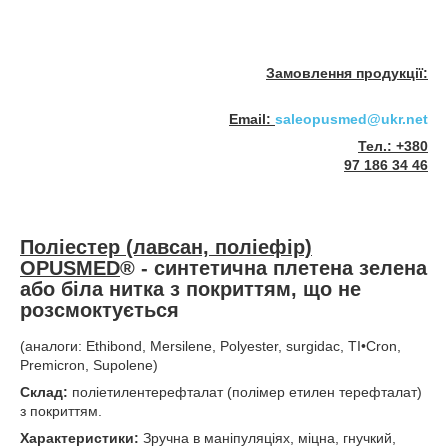
Замовлення продукції:
Email:
saleopusmed@ukr.net
Тел.: +380
97 186 34 46
Поліестер (лавсан, поліефір)
OPUSMED
®
-
синтетична плетена зелена
або біла нитка з покриттям, що не
розсмоктується
(аналоги: Ethibond, Mersilene, Polyester, surgidac, TI•Cron,
Premicron, Supolene)
Склад:
поліетилентерефталат (полімер етилен терефталат)
з покриттям.
Характеристики:
Зручна в маніпуляціях, міцна, гнучкий,