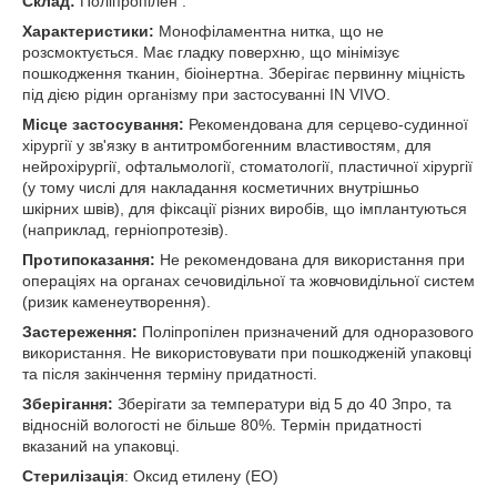
Склад:
Поліпропілен .
Характеристики:
Монофіламентна нитка, що не
розсмоктується. Має гладку поверхню, що мінімізує
пошкодження тканин, біоінертна. Зберігає первинну міцність
під дією рідин організму при застосуванні IN VIVO.
Місце застосування:
Рекомендована для серцево-судинної
хірургії у зв'язку в антитромбогенним властивостям, для
нейрохірургії, офтальмології, стоматології, пластичної хірургії
(у тому числі для накладання косметичних внутрішньо
шкірних швів), для фіксації різних виробів, що імплантуються
(наприклад, герніопротезів).
Протипоказання:
Не рекомендована для використання при
операціях на органах сечовидільної та жовчовидільної систем
(ризик каменеутворення).
Застереження:
Поліпропілен призначений для одноразового
використання. Не використовувати при пошкодженій упаковці
та після закінчення терміну придатності.
Зберігання:
Зберігати за температури від 5 до 40 З
про
, та
відносній вологості не більше 80%. Термін придатності
вказаний на упаковці.
Стерилізація
: Оксид етилену (ЕО)