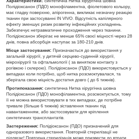
Характеристики:
синтетична Нитка хірургічна шовна
Полідіоксанон (ПДО) монофіламентна, фіолетового кольору,
має гладку поверхню, апірогенна, викликає незначну реакцію
тканин при застосуванні IN VIVO. Відсутність капілярного
ефекту зменшує ризик розвитку інфекційних ускладнень.
Забезпечує нетравматичне проходження через тканини.
Полідіоксанон зберігає не менше 65% своєї міцності через 28
днів, повна абсорбція наступає за 180-210 днів.
Місце застосування:
Призначається до використання у
загальній хірургії, у дитячій серцево-судинній хірургії,
мікрохірургії та офтальмології ( за винятком контакту з
рогівкою і склерою). Полідіоксанон (ПДО) використовується у
випадках коли потрібно, щоб нитка розсмоктувалася, та
зберігала свою міцність достатня довго ( до 6 тижнів).
Протипоказання:
синтетична Нитка хірургічна шовна
Полідіоксанон (ПДО) монофіламентна, розсмоктується, тому
її не можна використовувати в тих випадках, де потрібне
тривале (більше 6 тижнів) зіставлення тканин під
навантаженням, або застосовувати для кріплення
синтетичних трансплантатів.
Застереження:
Полідіоксанон (ПДО) призначений для
одноразового використання. Повторній стерилізації не
підлягає! Повторна стерилізація може призвести до втрати