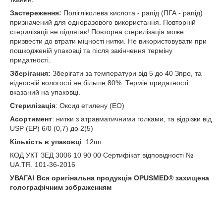
Застереження:
Полігліколева кислота - рапід (ПГА - рапід)
призначений для одноразового використання. Повторній
стерилізації не підлягає! Повторна стерилізація може
призвести до втрати міцності нитки. Не використовувати при
пошкодженій упаковці та після закінчення терміну
придатності.
Зберігання:
Зберігати за температури від 5 до 40 З
про
, та
відносній вологості не більше 80%. Термін придатності
вказаний на упаковці.
Стерилізація
: Оксид етилену (ЕО)
Асортимент
: нитки з атравматичними голками, та відрізки від
USP (EP) 6/0 (0,7) до 2(5)
Кількість в упаковці
: 12шт.
КОД УКТ ЗЕД 3006 10 90 00 Сертифікат відповідності №
UA.TR. 101-36-2016
УВАГА! Вся оригінальна продукція OPUSMED
®
захищена
голографічним зображенням