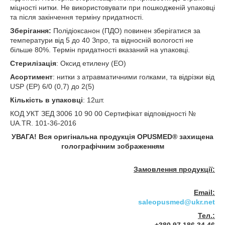
міцності нитки. Не використовувати при пошкодженій упаковці
та після закінчення терміну придатності.
Зберігання:
Полідіоксанон (ПДО) повинен зберігатися за
температури від 5 до 40 З
про
, та відносній вологості не
більше 80%. Термін придатності вказаний на упаковці.
Стерилізація
: Оксид етилену (ЕО)
Асортимент
: нитки з атравматичними голками, та відрізки від
USP (EP) 6/0 (0,7) до 2(5)
Кількість в упаковці
: 12шт.
КОД УКТ ЗЕД 3006 10 90 00 Сертифікат відповідності №
UA.TR. 101-36-2016
УВАГА! Вся оригінальна продукція OPUSMED
®
захищена
голографічним зображенням
Замовлення продукції:
Email:
saleopusmed@ukr.net
Тел.: