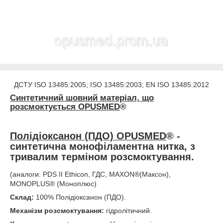
ДСТУ ISO 13485:2005; ISO 13485:2003; EN ISO 13485:2012
Синтетичний шовний матеріал, що
розсмоктується
OPUSMED
®
Полідіоксанон (ПДО) OPUSMED
®
-
синтетична монофіламентна нитка, з
тривалим терміном розсмоктування.
(аналоги: PDS II Ethicon, ГДС, MAXON
®(
Максон),
MONOPLUS
®
(Моноплюс)
Склад:
100% Полідіоксанон (ПДО).
Механізм розсмоктування:
гідролітичний.