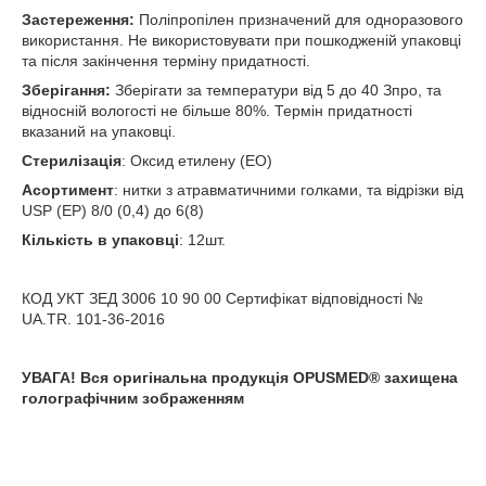
Застереження:
Поліпропілен призначений для одноразового
використання. Не використовувати при пошкодженій упаковці
та після закінчення терміну придатності.
Зберігання:
Зберігати за температури від 5 до 40 З
про
, та
відносній вологості не більше 80%. Термін придатності
вказаний на упаковці.
Стерилізація
: Оксид етилену (ЕО)
Асортимент
: нитки з атравматичними голками, та відрізки від
USP (EP) 8/0 (0,4) до 6(8)
Кількість в упаковці
: 12шт.
КОД УКТ ЗЕД 3006 10 90 00 Сертифікат відповідності №
UA.TR. 101-36-2016
УВАГА! Вся оригінальна продукція OPUSMED
®
захищена
голографічним зображенням