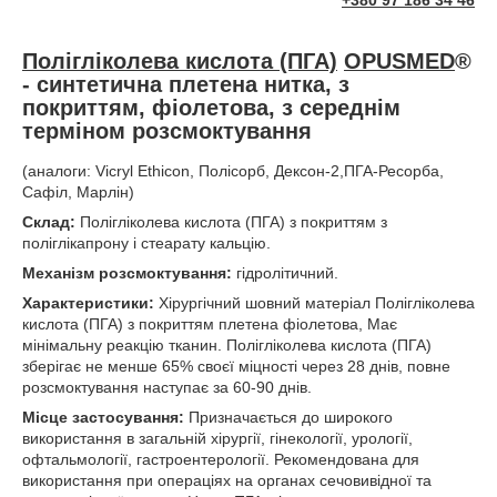
+380 97 186 34 46
Полігліколева кислота (ПГА)
OPUSMED
®
-
синтетична плетена нитка, з
покриттям,
фіолетова, з середнім
терміном розсмоктування
(аналоги: Vicryl Еthicon, Полісорб, Дексон-2,ПГА-Ресорба,
Сафіл, Марлін)
Склад:
Полігліколева кислота (ПГА) з покриттям з
поліглікапрону і стеарату кальцію.
Механізм розсмоктування:
гідролітичний.
Характеристики:
Хірургічний шовний матеріал Полігліколева
кислота (ПГА) з покриттям плетена фіолетова, Має
мінімальну реакцію тканин. Полігліколева кислота (ПГА)
зберігає не менше 65% своєї міцності через 28 днів, повне
розсмоктування наступає за 60-90 днів.
Місце застосування:
Призначається до широкого
використання в загальній хірургії, гінекології, урології,
офтальмології, гастроентерології. Рекомендована для
використання при операціях на органах сечовивідної та