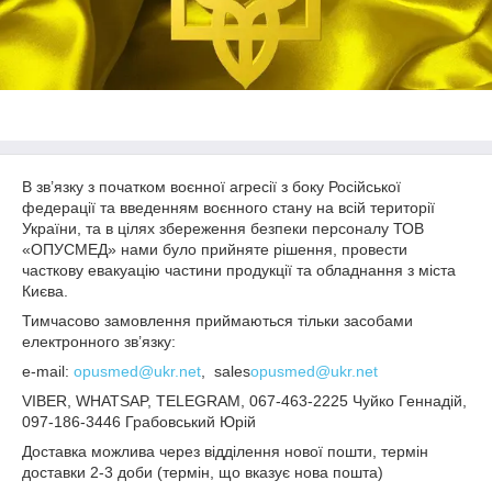
В зв’язку з початком воєнної агресії з боку Російської
федерації та введенням воєнного стану на всій території
України, та в цілях збереження безпеки персоналу ТОВ
«ОПУСМЕД» нами було прийняте рішення, провести
часткову евакуацію частини продукції та обладнання з міста
Києва.
Тимчасово замовлення приймаються тільки засобами
електронного зв’язку:
e
-
mail
:
opusmed@ukr
.
net
,
sales
opusmed@ukr
.
net
VIBER
,
WHATSAP
,
TELEGRAM
, 067-463-2225 Чуйко Геннадій,
097-186-3446 Грабовський Юрій
Доставка можлива через відділення нової пошти, термін
доставки 2-3 доби (термін, що вказує нова пошта)