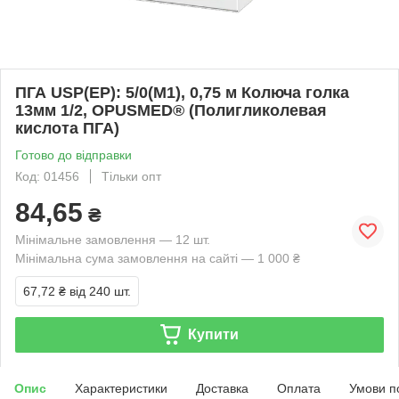
ПГА USP(EP): 5/0(М1), 0,75 м Колюча голка
13мм 1/2, OPUSMED® (Полигликолевая
кислота ПГА)
Готово до відправки
Код: 01456
Тільки опт
84,65
₴
Мінімальне замовлення — 12 шт.
Мінімальна сума замовлення на сайті — 1 000 ₴
67,72 ₴
від 240 шт.
Купити
Опис
Характеристики
Доставка
Оплата
Умови п