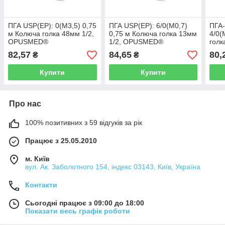
ПГА USP(EP): 0(М3,5) 0,75
ПГА USP(EP): 6/0(М0,7)
ПГА-
м Колюча голка 48мм 1/2,
0,75 м Колюча голка 13мм
4/0(
OPUSMED®
1/2, OPUSMED®
голк
(Полигликолевая кислота
(Полигликолевая кислота
OPU
82,57
84,65
80,
₴
₴
ПГА)
ПГА)
(Пол
ПГА-
Купити
Купити
Про нас
100% позитивних з 59 відгуків за рік
Працює з 25.05.2010
м. Київ
вул. Ак. Заболотного 154, індекс 03143, Київ, Україна
Контакти
Сьогодні працює з 09:00 до 18:00
Показати весь графік роботи