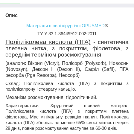
Опис
Матеріали шовні хірургічні OPUSMED
®
ТУ У 33.1-36449912-002:2011
Полігліколева кислота (ПГА)
-
синтетична
плетена нитка, з покриттям, фіолетова, з
середнім терміном розсмоктування
(аналоги: Вікрил (Vicryl), Полісорб (Polysorb), Новосин
(Novosyn), Дексон ІІ (Dexon II), Сафіл (Safil), ПГА
ресорба (Pga Resorba), Неосорб)
Склад:
Полігліколева кислота (ПГА) з покриттям з
поліглікапрону і стеарату кальцію.
Механізм розсмоктування:
гідролітичний.
Характеристики:
Хірургічний шовний матеріал
Полігліколева кислота (ПГА) з покриттям плетена
фіолетова, Має мінімальну реакцію тканин. Полігліколева
кислота (ПГА) зберігає не менше 65% своєї міцності через
28 днів, повне розсмоктування наступає за 60-90 днів.