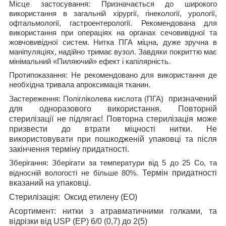
Місце застосування:
Призначається до широкого
використання в загальній хірургії, гінекології, урології,
офтальмології, гастроентерології. Рекомендована для
використання при операціях на органах сечовивідної та
жовчовивідної систем.
Нитка ПГА міцна, дуже зручна в
маніпуляціях, надійно тримає вузол. Завдяки покриттю має
мінімальний «Пиляючий» ефект і капілярність
.
Протипоказання:
Не рекомендовано для використання де
необхідна тривала апроксимація тканин.
призначений
Застереження:
Полігліколева кислота (ПГА)
для одноразового використання. Повторній
стерилізації не підлягає! Повторна стерилізація може
призвести до втрати міцності нитки. Не
використовувати при пошкодженій упаковці та після
закінчення терміну придатності.
Зберігання:
Зберігати за температури від 5 до 25 С
о
, та
Термін придатності
відносній вологості не більше 80%.
вказаний на упаковці.
Стерилізація
:
Оксид етилену (ЕО)
Асортимент
: нитки з атравматичними голками, та
відрізки від
USP
(
EP
) 6/0 (0,7) до 2(5)