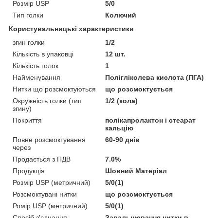
Розмір USP
5/0
Тип голки
Колючий
Користувальницькі характеристики
згин голки
1/2
Кількість в упаковці
12 шт.
Кількість голок
1
Найменування
Полігліколева кислота (ПГА)
Нитки що розсмоктуються
що розсмоктується
Окружність голки (тип
1/2 (кола)
згину)
Покриття
полікапролактон і стеарат
кальцію
Повне розсмоктування
60-90 днів
через
Продається з ПДВ
7.0%
Продукція
Шовний Матеріал
Розмір USP (метричний)
5/0(1)
Розсмоктувані нитки
що розсмоктується
Ромір USP (метричний)
5/0(1)
Спосіб з'єднання
Завальцювання нитки в