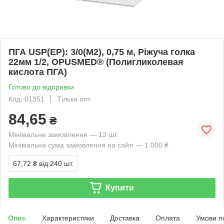
ПГА USP(EP): 3/0(М2), 0,75 м, Ріжуча голка
22мм 1/2, OPUSMED® (Полигликолевая
кислота ПГА)
Готово до відправки
Код: 01351
Тільки опт
84,65
₴
Мінімальне замовлення — 12 шт.
Мінімальна сума замовлення на сайті — 1 000 ₴
67,72 ₴
від 240 шт.
Купити
Опис
Характеристики
Доставка
Оплата
Умови п