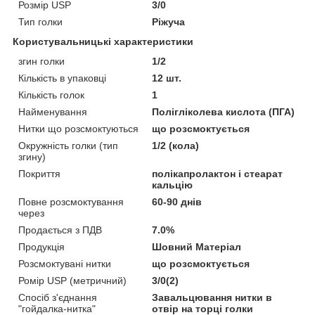
Розмір USP
3/0
Тип голки
Ріжуча
Користувальницькі характеристики
згин голки
1/2
Кількість в упаковці
12 шт.
Кількість голок
1
Найменування
Полігліколева кислота (ПГА)
Нитки що розсмоктуються
що розсмоктується
Окружність голки (тип
1/2 (кола)
згину)
Покриття
полікапролактон і стеарат
кальцію
Повне розсмоктування
60-90 днів
через
Продається з ПДВ
7.0%
Продукція
Шовний Матеріал
Розсмоктувані нитки
що розсмоктується
Ромір USP (метричний)
3/0(2)
Спосіб з'єднання
Завальцювання нитки в
"гойдалка-нитка"
отвір на торці голки