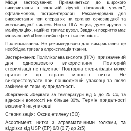
Місце застосування:
Призначається до широкого
використання в загальній хірургії, гінекології, урології,
офтальмології, гастроентерології. Рекомендована для
використання при операціях на органах сечовивідної та
жовчовивідної систем.
Нитка ПГА міцна, дуже зручна в
маніпуляціях, надійно тримає вузол. Завдяки покриттю має
мінімальний «Пиляючий» ефект і капілярність
.
Протипоказання:
Не рекомендовано для використання де
необхідна тривала апроксимація тканин.
призначений
Застереження:
Полігліколева кислота (ПГА)
для одноразового використання. Повторній
стерилізації не підлягає! Повторна стерилізація може
призвести до втрати міцності нитки. Не
використовувати при пошкодженій упаковці та після
закінчення терміну придатності.
Зберігання:
Зберігати за температури від 5 до 25 С
о
, та
Термін придатності
відносній вологості не більше 80%.
вказаний на упаковці.
Стерилізація
:
Оксид етилену (ЕО)
Асортимент
: нитки з атравматичними голками, та
відрізки від
USP
(
EP
) 6/0 (0,7) до 2(5)