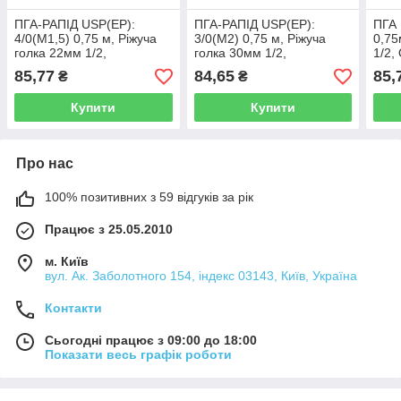
ПГА-РАПІД USP(EP):
ПГА-РАПІД USP(EP):
ПГА 
4/0(М1,5) 0,75 м, Ріжуча
3/0(М2) 0,75 м, Ріжуча
0,75
голка 22мм 1/2,
голка 30мм 1/2,
1/2
OPUSMED®
OPUSMED®
(Пол
85,77
84,65
85,
₴
₴
(Полигликолевая кислота
(Полигликолевая кислота
ПГА
ПГА-Рапід)
ПГА-Рапід)
Купити
Купити
Про нас
100% позитивних з 59 відгуків за рік
Працює з 25.05.2010
м. Київ
вул. Ак. Заболотного 154, індекс 03143, Київ, Україна
Контакти
Сьогодні працює з 09:00 до 18:00
Показати весь графік роботи