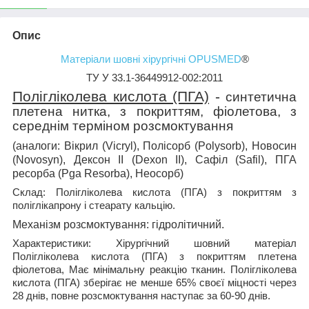
Опис
Матеріали шовні хірургічні OPUSMED
®
ТУ У 33.1-36449912-002:2011
Полігліколева кислота (ПГА)
-
синтетична
плетена нитка, з покриттям, фіолетова, з
середнім терміном розсмоктування
(аналоги: Вікрил (Vicryl), Полісорб (Polysorb), Новосин
(Novosyn), Дексон ІІ (Dexon II), Сафіл (Safil), ПГА
ресорба (Pga Resorba), Неосорб)
Склад:
Полігліколева кислота (ПГА) з покриттям з
поліглікапрону і стеарату кальцію.
Механізм розсмоктування:
гідролітичний.
Характеристики:
Хірургічний шовний матеріал
Полігліколева кислота (ПГА) з покриттям плетена
фіолетова, Має мінімальну реакцію тканин. Полігліколева
кислота (ПГА) зберігає не менше 65% своєї міцності через
28 днів, повне розсмоктування наступає за 60-90 днів.