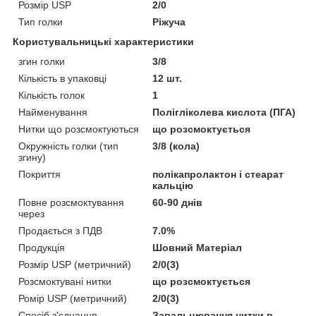
Розмір USP
2/0
Тип голки
Ріжуча
Користувальницькі характеристики
згин голки
3/8
Кількість в упаковці
12 шт.
Кількість голок
1
Найменування
Полігліколева кислота (ПГА)
Нитки що розсмоктуються
що розсмоктується
Окружність голки (тип
3/8 (кола)
згину)
Покриття
полікапролактон і стеарат
кальцію
Повне розсмоктування
60-90 днів
через
Продається з ПДВ
7.0%
Продукція
Шовний Матеріал
Розмір USP (метричний)
2/0(3)
Розсмоктувані нитки
що розсмоктується
Ромір USP (метричний)
2/0(3)
Спосіб з'єднання
Завальцювання нитки в