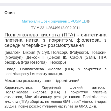
Опис
Матеріали шовні хірургічні OPUSMED
®
ТУ У 33.1-36449912-002:2011
Полігліколева кислота (ПГА)
-
синтетична
плетена нитка, з покриттям, фіолетова, з
середнім терміном розсмоктування
(аналоги: Вікрил (Vicryl), Полісорб (Polysorb), Новосин
(Novosyn), Дексон ІІ (Dexon II), Сафіл (Safil), ПГА
ресорба (Pga Resorba), Неосорб)
Склад:
Полігліколева кислота (ПГА) з покриттям з
поліглікапрону і стеарату кальцію.
Механізм розсмоктування:
гідролітичний.
Характеристики:
Хірургічний шовний матеріал
Полігліколева кислота (ПГА) з покриттям плетена
фіолетова, Має мінімальну реакцію тканин. Полігліколева
кислота (ПГА) зберігає не менше 65% своєї міцності через
28 днів, повне розсмоктування наступає за 60-90 днів.