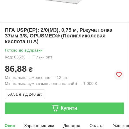
ПГА USP(EP): 2/0(М3), 0,75 м, Ріжуча голка
37мм 3/8, OPUSMED® (Полигликолевая
кислота ПГА)
Готово до відправки
Код: 03536
Тільки опт
86,88
₴
Мінімальне замовлення — 12 шт.
Мінімальна сума замовлення на сайті — 1 000 ₴
69,51 ₴
від 240 шт.
Купити
Опис
Характеристики
Доставка
Оплата
Умови п