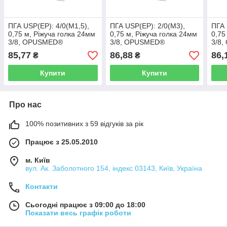
ПГА USP(EP): 4/0(М1,5),
ПГА USP(EP): 2/0(М3),
ПГА 
0,75 м, Ріжуча голка 24мм
0,75 м, Ріжуча голка 24мм
0,75
3/8, OPUSMED®
3/8, OPUSMED®
3/8
(Полигликолевая кислота
(Полигликолевая кислота
(Пол
85,77
86,88
86,
₴
₴
ПГА)
ПГА)
ПГА
Купити
Купити
Про нас
100% позитивних з 59 відгуків за рік
Працює з 25.05.2010
м. Київ
вул. Ак. Заболотного 154, індекс 03143, Київ, Україна
Контакти
Сьогодні працює з 09:00 до 18:00
Показати весь графік роботи