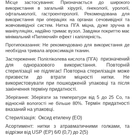
Місце застосування:
Призначається до широкого
використання в загальній хірургії, гінекології, урології,
офтальмології, гастроентерології. Рекомендована для
використання при операціях на органах сечовивідної та
жовчовивідної систем.
Нитка ПГА міцна, дуже зручна в
маніпуляціях, надійно тримає вузол. Завдяки покриттю має
мінімальний «Пиляючий» ефект і капілярність
.
Протипоказання:
Не рекомендовано для використання де
необхідна тривала апроксимація тканин.
призначений
Застереження:
Полігліколева кислота (ПГА)
для одноразового використання. Повторній
стерилізації не підлягає! Повторна стерилізація може
призвести до втрати міцності нитки. Не
використовувати при пошкодженій упаковці та після
закінчення терміну придатності.
Зберігання:
Зберігати за температури від 5 до 25 С
о
, та
Термін придатності
відносній вологості не більше 80%.
вказаний на упаковці.
Стерилізація
:
Оксид етилену (ЕО)
Асортимент
: нитки з атравматичними голками, та
відрізки від
USP
(
EP
) 6/0 (0,7) до 2(5)