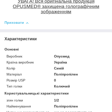
УВАГА! Вся оригінальна продукція
OPUSMED
®
захищена голографічним
зображенням
Приховати
Характеристики
Основні
Виробник
Опусмед
Країна виробник
Україна
Колір
Синій
Матеріал
Поліпропілен
Розмір USP
0
Тип голки
Колючий
Користувальницькі характеристики
згин голки
1/2
Найменування
Поліпропілен