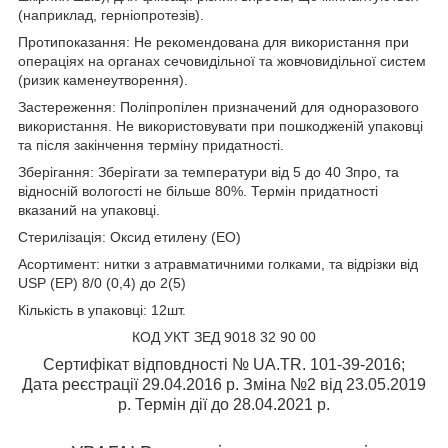
(наприклад, герніопротезів).
Протипоказання: Не рекомендована для використання при
операціях на органах сечовидільної та жовчовидільної систем
(ризик каменеутворення).
Застереження: Поліпропілен призначений для одноразового
використання. Не використовувати при пошкодженій упаковці
та після закінчення терміну придатності.
Зберігання: Зберігати за температури від 5 до 40 З
про
, та
відносній вологості не більше 80%. Термін придатності
вказаний на упаковці.
Стерилізація: Оксид етилену (ЕО)
Асортимент: нитки з атравматичними голками, та відрізки від
USP (EP) 8/0 (0,4) до 2(5)
Кількість в упаковці: 12шт.
КОД УКТ ЗЕД 9018 32 90 00
Сертифікат відповдності № UA.TR. 101-39-2016;
Дата реєстрації 29.04.2016 р. Зміна №2 від 23.05.2019
р. Термін дії до 28.04.2021 р.