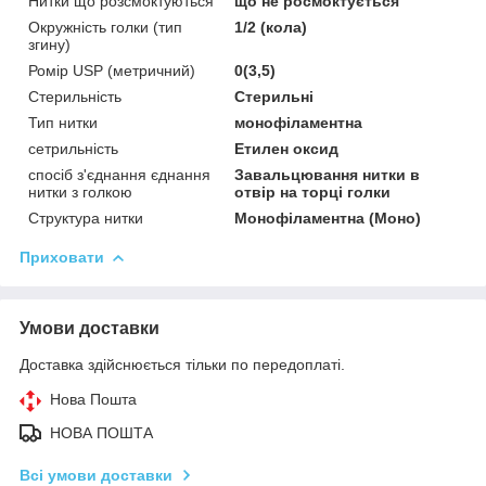
Нитки що розсмоктуються
що не росмоктується
Окружність голки (тип
1/2 (кола)
згину)
Ромір USP (метричний)
0(3,5)
Стерильність
Стерильні
Тип нитки
монофіламентна
сетрильність
Етилен оксид
спосіб з'єднання єднання
Завальцювання нитки в
нитки з голкою
отвір на торці голки
Структура нитки
Монофіламентна (Моно)
Приховати
Умови доставки
Доставка здійснюється тільки по передоплаті.
Нова Пошта
НОВА ПОШТА
Всі умови доставки