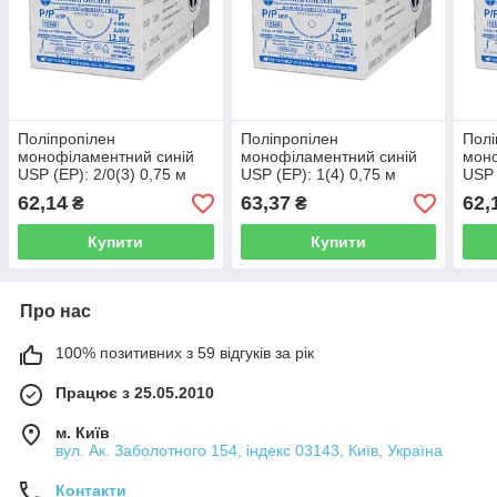
Поліпропілен
Поліпропілен
Полі
монофіламентний синій
монофіламентний синій
моно
USP (EP): 2/0(3) 0,75 м
USP (EP): 1(4) 0,75 м
USP 
Колюча голка 36 мм 1/2,
Колюча голка 40мм 1/2,
Колю
62,14
63,37
62,
₴
₴
OPUSMED®
OPUSMED®
OPU
Купити
Купити
Про нас
100% позитивних з 59 відгуків за рік
Працює з 25.05.2010
м. Київ
вул. Ак. Заболотного 154, індекс 03143, Київ, Україна
Контакти