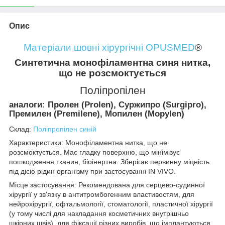
Опис
Матеріали шовні хірургічні OPUSMED
®
Синтетична монофіламентна синя нитка,
що не розсмоктується
Поліпропілен
аналоги: Пролен (Prolen), Суржипро (Surgipro),
Премилен (Premilene), Мопилен (Mopylen)
Склад:
Поліпропілен синій
Характеристики: Монофіламентна нитка, що не
розсмоктується. Має гладку поверхню, що мінімізує
пошкодження тканин, біоінертна. Зберігає первинну міцність
під дією рідин організму при застосуванні IN VIVO.
Місце застосування: Рекомендована для серцево-судинної
хірургії у зв'язку в антитромбогенним властивостям, для
нейрохірургії, офтальмології, стоматології, пластичної хірургії
(у тому числі для накладання косметичних внутрішньо
шкірних швів), для фіксації різних виробів, що імплантуються