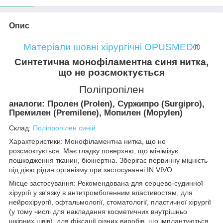
Опис
Матеріали шовні хірургічні OPUSMED
®
Синтетична монофіламентна синя нитка,
що не розсмоктується
Поліпропілен
аналоги: Пролен (Prolen), Суржипро (Surgipro),
Премилен (Premilene), Мопилен (Mopylen)
Склад:
Поліпропілен синій
Характеристики: Монофіламентна нитка, що не
розсмоктується. Має гладку поверхню, що мінімізує
пошкодження тканин, біоінертна. Зберігає первинну міцність
під дією рідин організму при застосуванні IN VIVO.
Місце застосування: Рекомендована для серцево-судинної
хірургії у зв'язку в антитромбогенним властивостям, для
нейрохірургії, офтальмології, стоматології, пластичної хірургії
(у тому числі для накладання косметичних внутрішньо
шкірних швів), для фіксації різних виробів, що імплантуються