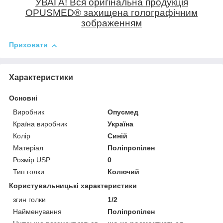
УВАГА! Вся оригінальна продукція
OPUSMED
®
захищена голографічним
зображенням
Приховати
Характеристики
Основні
Виробник
Опусмед
Країна виробник
Україна
Колір
Синій
Матеріал
Поліпропілен
Розмір USP
0
Тип голки
Колючий
Користувальницькі характеристики
згин голки
1/2
Найменування
Поліпропілен