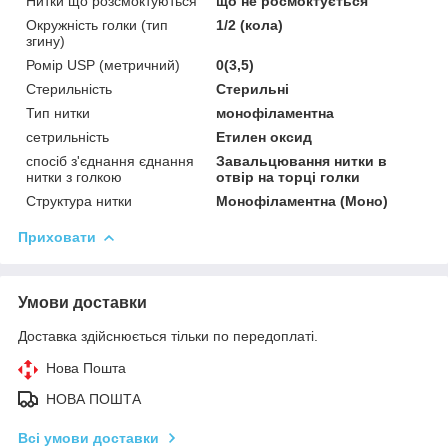
Нитки що розсмоктуються
що не росмоктується
Окружність голки (тип
1/2 (кола)
згину)
Ромір USP (метричний)
0(3,5)
Стерильність
Стерильні
Тип нитки
монофіламентна
сетрильність
Етилен оксид
спосіб з'єднання єднання
Завальцювання нитки в
нитки з голкою
отвір на торці голки
Структура нитки
Монофіламентна (Моно)
Приховати
Умови доставки
Доставка здійснюється тільки по передоплаті.
Нова Пошта
НОВА ПОШТА
Всі умови доставки