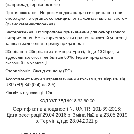
(наприклад, герніопротезів).
Протипоказання: Не рекомендована для використання при
операціях на органах сечовидільної та жовчовидільної систем
(ризик каменеутворення).
Застереження: Поліпропілен призначений для одноразового
використання. Не використовувати при пошкодженій упаковці
та після закінчення терміну придатності.
Зберігання: Зберігати за температури від 5 до 40 З
про
, та
відносній вологості не більше 80%. Термін придатності
вказаний на упаковці.
Стерилізація: Оксид етилену (ЕО)
Асортимент: нитки з атравматичними голками, та відрізки від
USP (EP) 8/0 (0,4) до 2(5)
Кількість в упаковці: 12шт.
КОД УКТ ЗЕД 9018 32 90 00
Сертифікат відповдності № UA.TR. 101-39-2016;
Дата реєстрації 29.04.2016 р. Зміна №2 від 23.05.2019
р. Термін дії до 28.04.2021 р.