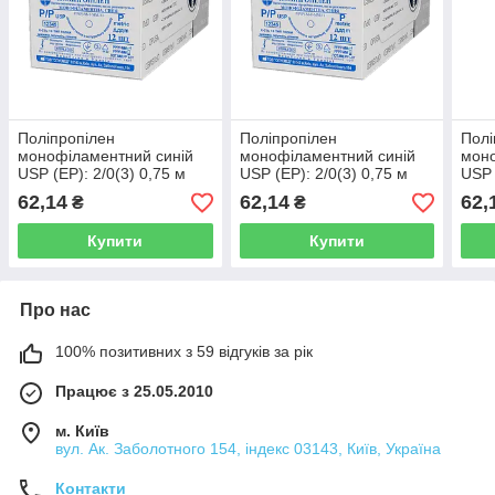
Поліпропілен
Поліпропілен
Полі
монофіламентний синій
монофіламентний синій
моно
USP (EP): 2/0(3) 0,75 м
USP (EP): 2/0(3) 0,75 м
USP 
Колюча голка 36 мм 1/2,
Колюча голка 32мм 1/2,
Колю
62,14
62,14
62,
₴
₴
OPUSMED®
OPUSMED®
OPU
Купити
Купити
Про нас
100% позитивних з 59 відгуків за рік
Працює з 25.05.2010
м. Київ
вул. Ак. Заболотного 154, індекс 03143, Київ, Україна
Контакти