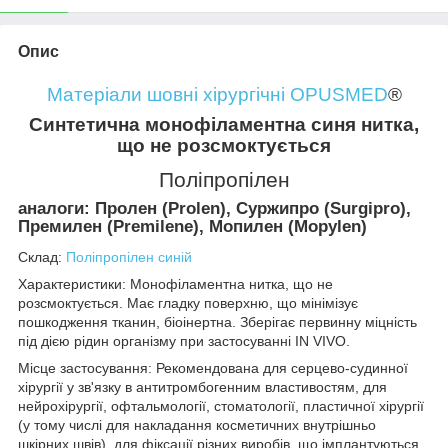
Опис
Матеріали шовні хірургічні OPUSMED
®
Синтетична монофіламентна синя нитка,
що не розсмоктується
Поліпропілен
аналоги: Пролен (Prolen), Суржипро (Surgipro),
Премилен (Premilene), Мопилен (Mopylen)
Склад:
Поліпропілен синій
Характеристики: Монофіламентна нитка, що не
розсмоктується. Має гладку поверхню, що мінімізує
пошкодження тканин, біоінертна. Зберігає первинну міцність
під дією рідин організму при застосуванні IN VIVO.
Місце застосування: Рекомендована для серцево-судинної
хірургії у зв'язку в антитромбогенним властивостям, для
нейрохірургії, офтальмології, стоматології, пластичної хірургії
(у тому числі для накладання косметичних внутрішньо
шкірних швів), для фіксації різних виробів, що імплантуються