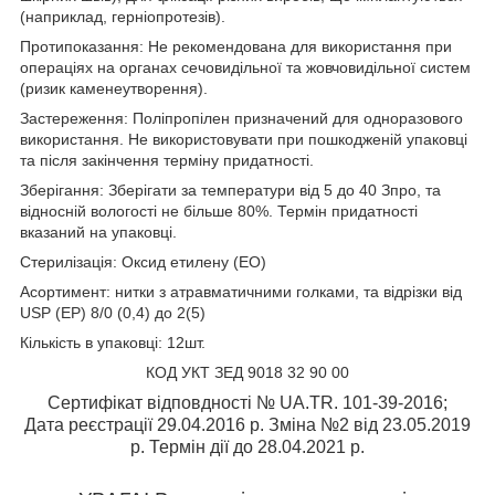
(наприклад, герніопротезів).
Протипоказання: Не рекомендована для використання при
операціях на органах сечовидільної та жовчовидільної систем
(ризик каменеутворення).
Застереження: Поліпропілен призначений для одноразового
використання. Не використовувати при пошкодженій упаковці
та після закінчення терміну придатності.
Зберігання: Зберігати за температури від 5 до 40 З
про
, та
відносній вологості не більше 80%. Термін придатності
вказаний на упаковці.
Стерилізація: Оксид етилену (ЕО)
Асортимент: нитки з атравматичними голками, та відрізки від
USP (EP) 8/0 (0,4) до 2(5)
Кількість в упаковці: 12шт.
КОД УКТ ЗЕД 9018 32 90 00
Сертифікат відповдності № UA.TR. 101-39-2016;
Дата реєстрації 29.04.2016 р. Зміна №2 від 23.05.2019
р. Термін дії до 28.04.2021 р.