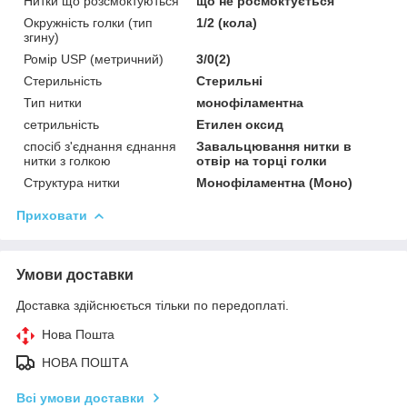
Нитки що розсмоктуються
що не росмоктується
Окружність голки (тип
1/2 (кола)
згину)
Ромір USP (метричний)
3/0(2)
Стерильність
Стерильні
Тип нитки
монофіламентна
сетрильність
Етилен оксид
спосіб з'єднання єднання
Завальцювання нитки в
нитки з голкою
отвір на торці голки
Структура нитки
Монофіламентна (Моно)
Приховати
Умови доставки
Доставка здійснюється тільки по передоплаті.
Нова Пошта
НОВА ПОШТА
Всі умови доставки