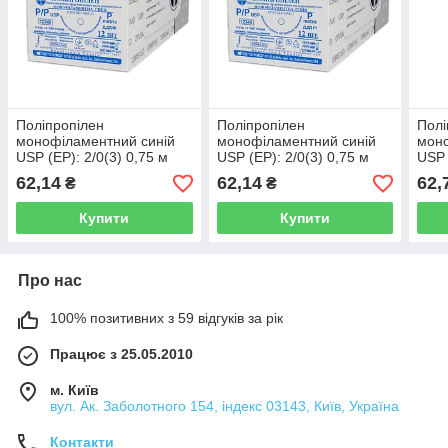
Поліпропілен
Поліпропілен
Полі
монофіламентний синій
монофіламентний синій
моно
USP (EP): 2/0(3) 0,75 м
USP (EP): 2/0(3) 0,75 м
USP 
Колюча голка 36 мм 1/2,
Колюча голка 26 мм 3/8,
Колю
62,14
62,14
62,
₴
₴
OPUSMED®
OPUSMED®
OPU
Купити
Купити
Про нас
100% позитивних з 59 відгуків за рік
Працює з 25.05.2010
м. Київ
вул. Ак. Заболотного 154, індекс 03143, Київ, Україна
Контакти