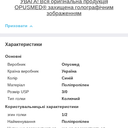
УВАГА! Вся оригінальна продукція
OPUSMED
®
захищена голографічним
зображенням
Приховати
Характеристики
Основні
Виробник
Опусмед
Країна виробник
Україна
Колір
Синій
Матеріал
Поліпропілен
Розмір USP
3/0
Тип голки
Колючий
Користувальницькі характеристики
згин голки
1/2
Найменування
Поліпропілен