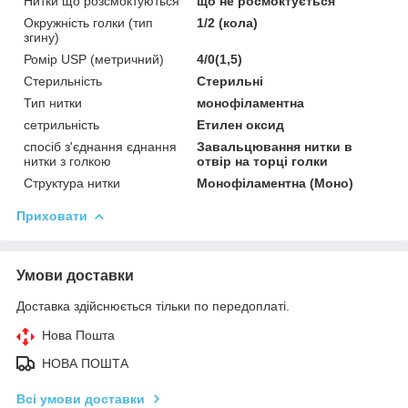
Нитки що розсмоктуються
що не росмоктується
Окружність голки (тип
1/2 (кола)
згину)
Ромір USP (метричний)
4/0(1,5)
Стерильність
Стерильні
Тип нитки
монофіламентна
сетрильність
Етилен оксид
спосіб з'єднання єднання
Завальцювання нитки в
нитки з голкою
отвір на торці голки
Структура нитки
Монофіламентна (Моно)
Приховати
Умови доставки
Доставка здійснюється тільки по передоплаті.
Нова Пошта
НОВА ПОШТА
Всі умови доставки