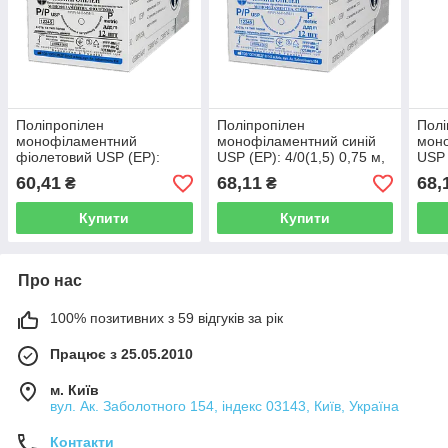
Поліпропілен
Поліпропілен
Полі
монофіламентний
монофіламентний синій
моно
фіолетовий USP (EP):
USP (EP): 4/0(1,5) 0,75 м,
USP 
4/0(1,5), 0,75 м, Ріжуча
Ріжуча голка 22мм 1/2,
Ріжу
60,41
68,11
68,
₴
₴
голка 16мм 3/8,
OPUSMED®
OPU
OPUSMED®
Купити
Купити
Про нас
100% позитивних з 59 відгуків за рік
Працює з 25.05.2010
м. Київ
вул. Ак. Заболотного 154, індекс 03143, Київ, Україна
Контакти