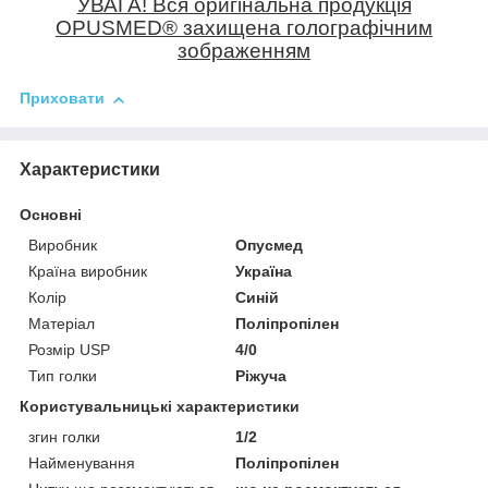
УВАГА! Вся оригінальна продукція
OPUSMED
®
захищена голографічним
зображенням
Приховати
Характеристики
Основні
Виробник
Опусмед
Країна виробник
Україна
Колір
Синій
Матеріал
Поліпропілен
Розмір USP
4/0
Тип голки
Ріжуча
Користувальницькі характеристики
згин голки
1/2
Найменування
Поліпропілен