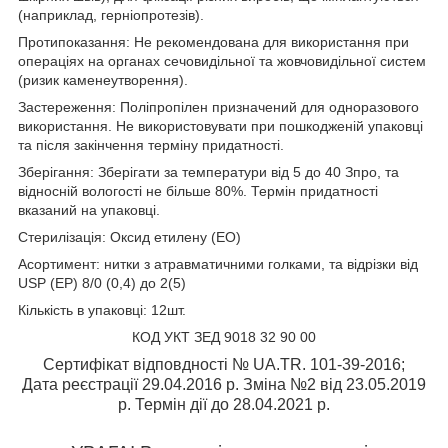
(наприклад, герніопротезів).
Протипоказання: Не рекомендована для використання при
операціях на органах сечовидільної та жовчовидільної систем
(ризик каменеутворення).
Застереження: Поліпропілен призначений для одноразового
використання. Не використовувати при пошкодженій упаковці
та після закінчення терміну придатності.
Зберігання: Зберігати за температури від 5 до 40 З
про
, та
відносній вологості не більше 80%. Термін придатності
вказаний на упаковці.
Стерилізація: Оксид етилену (ЕО)
Асортимент: нитки з атравматичними голками, та відрізки від
USP (EP) 8/0 (0,4) до 2(5)
Кількість в упаковці: 12шт.
КОД УКТ ЗЕД 9018 32 90 00
Сертифікат відповдності № UA.TR. 101-39-2016;
Дата реєстрації 29.04.2016 р. Зміна №2 від 23.05.2019
р. Термін дії до 28.04.2021 р.