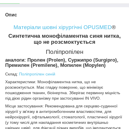
Опис
Матеріали шовні хірургічні OPUSMED
®
Синтетична монофіламентна синя нитка,
що не розсмоктується
Поліпропілен
аналоги: Пролен (Prolen), Суржипро (Surgipro),
Премилен (Premilene), Мопилен (Mopylen)
Склад:
Поліпропілен синій
Характеристики: Монофіламентна нитка, що не
розсмоктується. Має гладку поверхню, що мінімізує
пошкодження тканин, біоінертна. Зберігає первинну міцність
під дією рідин організму при застосуванні IN VIVO.
Місце застосування: Рекомендована для серцево-судинної
хірургії у зв'язку в антитромбогенним властивостям, для
нейрохірургії, офтальмології, стоматології, пластичної хірургії
(у тому числі для накладання косметичних внутрішньо
шкірних швів), для фіксації різних виробів, що імплантуються