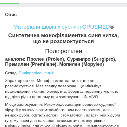
Опис
Матеріали шовні хірургічні OPUSMED
®
Синтетична монофіламентна синя нитка,
що не розсмоктується
Поліпропілен
аналоги: Пролен (Prolen), Суржипро (Surgipro),
Премилен (Premilene), Мопилен (Mopylen)
Склад:
Поліпропілен синій
Характеристики: Монофіламентна нитка, що не
розсмоктується. Має гладку поверхню, що мінімізує
пошкодження тканин, біоінертна. Зберігає первинну міцність
під дією рідин організму при застосуванні IN VIVO.
Місце застосування: Рекомендована для серцево-судинної
хірургії у зв'язку в антитромбогенним властивостям, для
нейрохірургії, офтальмології, стоматології, пластичної хірургії
(у тому числі для накладання косметичних внутрішньо
шкірних швів), для фіксації різних виробів, що імплантуються