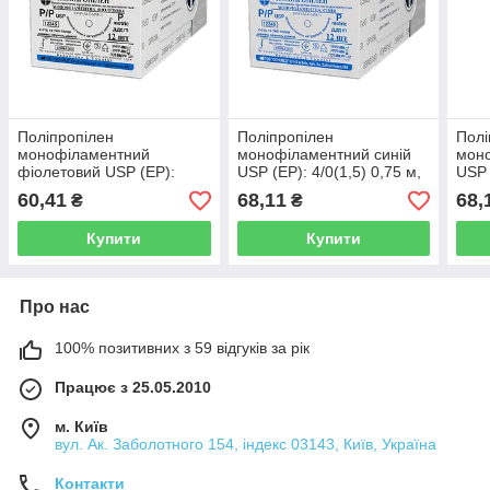
Поліпропілен
Поліпропілен
Полі
монофіламентний
монофіламентний синій
моно
фіолетовий USP (EP):
USP (EP): 4/0(1,5) 0,75 м,
USP 
4/0(1,5), 0,75 м, Ріжуча
Ріжуча голка 19мм 3/8,
Ріжу
60,41
68,11
68,
₴
₴
голка 22мм 1/2,
OPUSMED®
OPU
OPUSMED®
Купити
Купити
Про нас
100% позитивних з 59 відгуків за рік
Працює з 25.05.2010
м. Київ
вул. Ак. Заболотного 154, індекс 03143, Київ, Україна
Контакти