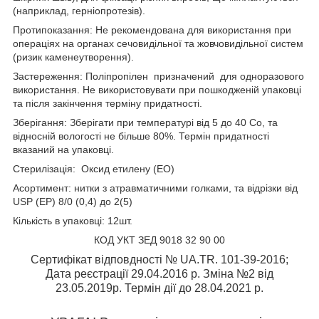
(наприклад, герніопротезів).
Протипоказання: Не рекомендована для використання при
операціях на органах сечовидільної та жовчовидільної систем
(ризик каменеутворення).
Застереження: Поліпропілен призначений для одноразового
використання. Не використовувати при пошкодженій упаковці
та після закінчення терміну придатності.
Зберігання: Зберігати при температурі від 5 до 40 С
о
, та
відносній вологості не більше 80%. Термін придатності
вказаний на упаковці.
Стерилізація: Оксид етилену (ЕО)
Асортимент: нитки з атравматичними голками, та відрізки від
USP (EP) 8/0 (0,4) до 2(5)
Кількість в упаковці: 12шт.
КОД УКТ ЗЕД 9018 32 90 00
Сертифікат відповдності № UA.TR. 101-39-2016;
Дата реєстрації 29.04.2016 р. Зміна №2 від
23.05.2019р. Термін дії до 28.04.2021 р.