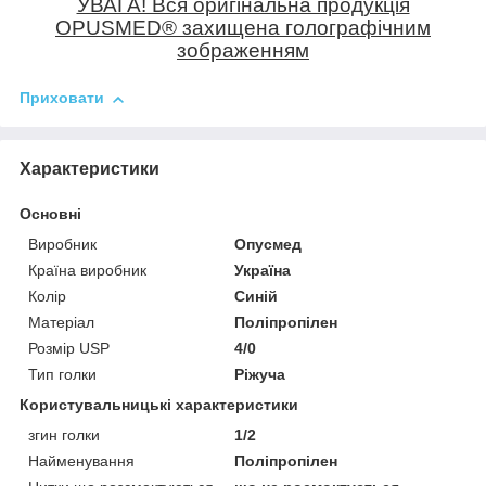
УВАГА! Вся оригінальна продукція
OPUSMED
®
захищена голографічним
зображенням
Приховати
Характеристики
Основні
Виробник
Опусмед
Країна виробник
Україна
Колір
Синій
Матеріал
Поліпропілен
Розмір USP
4/0
Тип голки
Ріжуча
Користувальницькі характеристики
згин голки
1/2
Найменування
Поліпропілен