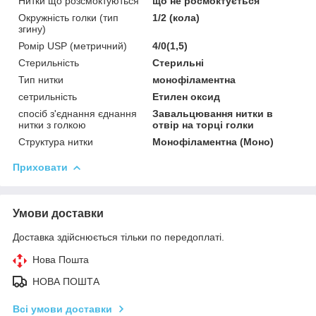
Нитки що розсмоктуються
що не росмоктується
Окружність голки (тип
1/2 (кола)
згину)
Ромір USP (метричний)
4/0(1,5)
Стерильність
Стерильні
Тип нитки
монофіламентна
сетрильність
Етилен оксид
спосіб з'єднання єднання
Завальцювання нитки в
нитки з голкою
отвір на торці голки
Структура нитки
Монофіламентна (Моно)
Приховати
Умови доставки
Доставка здійснюється тільки по передоплаті.
Нова Пошта
НОВА ПОШТА
Всі умови доставки