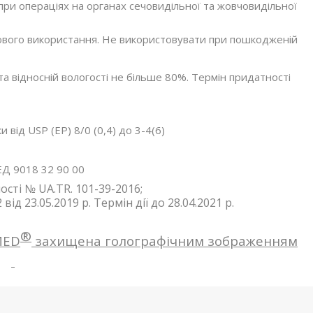
ри операціях на органах сечовидільної та жовчовидільної
ового використання. Не використовувати при пошкодженій
 та відносній вологості не більше 80%. Термін придатності
 від USP (EP) 8/0 (0,4) до 3-4(6)
Д 9018 32 90 00
сті № UA.TR. 101-39-2016;
від 23.05.2019 р. Термін дії до 28.04.2021 р.
®
MED
захищена голографічним зображенням