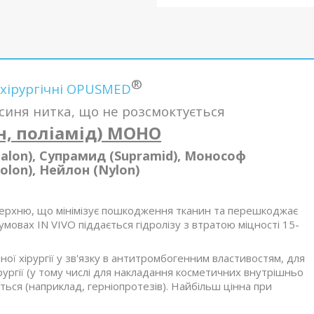
®
 хірургічні OPUSMED
иня нитка, що не розсмоктується
н, поліамід) МОНО
malon), Супрамид (Supramid), Монософ
olon), Нейлон (Nylon)
верхню, що мінімізує пошкодження тканин та перешкоджає
 умовах IN VIVO піддається гідролізу з втратою міцності 15-
ї хірургії у зв'язку в антитромбогенним властивостям, для
хірургії (у тому числі для накладання косметичних внутрішньо
ються (наприклад, герніопротезів). Найбільш цінна при