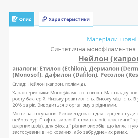
Опис
Характеристики
Матеріали шовні
Синтетична монофіламентна с
Нейлон (капро
аналоги: Етилон (Ethilon), Дермалон (Der
(Monosof), Дафилон (Dafilon), Ресолон (Res
Склад: Нейлон (капрон, поліамід).
Характеристики: Монофіламентна нитка. Має гладку по
росту бактерій. Низьку реактивність. Високу міцність. В
20% за рік. Виводиться з організму з рідинами.
Місце застосування: Рекомендована для серцево-судинно
нейрохірургії, офтальмології, стоматології, пластичної 
шкірних швів), для фіксації різних виробів, що імпланту
застосуванні в інфікованих, або забруднених ранах.