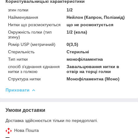
Користувальницькі характеристики
згин голки
1/2
Найменування
Нейлон (Капрон, Поліамід)
Нитки що розсмоктуються
що не росмоктується
Окружність голки (тип
1/2 (кола)
згину)
Ромір USP (метричний)
0(3,5)
Стерильність
Стерильні
Тип нитки
монофіламентна
спосіб з'єднання єднання
Завальцювання нитки в
нитки з голкою
отвір на торці голки
Структура нитки
Монофіламентна (Моно)
Приховати
Умови доставки
Доставка здійснюється тільки по передоплаті.
Нова Пошта