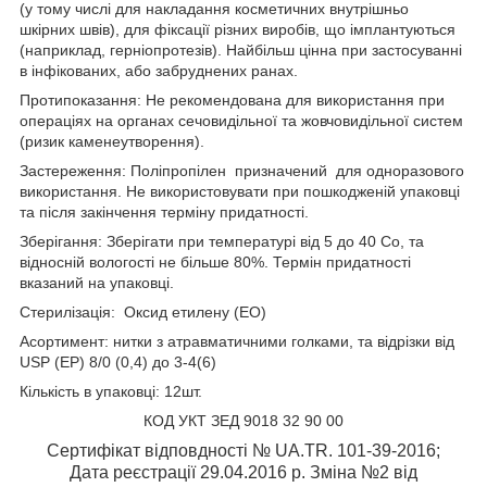
(у тому числі для накладання косметичних внутрішньо
шкірних швів), для фіксації різних виробів, що імплантуються
(наприклад, герніопротезів). Найбільш цінна при застосуванні
в інфікованих, або забруднених ранах.
Протипоказання: Не рекомендована для використання при
операціях на органах сечовидільної та жовчовидільної систем
(ризик каменеутворення).
Застереження: Поліпропілен призначений для одноразового
використання. Не використовувати при пошкодженій упаковці
та після закінчення терміну придатності.
Зберігання: Зберігати при температурі від 5 до 40 С
о
, та
відносній вологості не більше 80%. Термін придатності
вказаний на упаковці.
Стерилізація: Оксид етилену (ЕО)
Асортимент: нитки з атравматичними голками, та відрізки від
USP (EP) 8/0 (0,4) до 3-4(6)
Кількість в упаковці: 12шт.
КОД УКТ ЗЕД 9018 32 90 00
Сертифікат відповдності № UA.TR. 101-39-2016;
Дата реєстрації 29.04.2016 р. Зміна №2 від