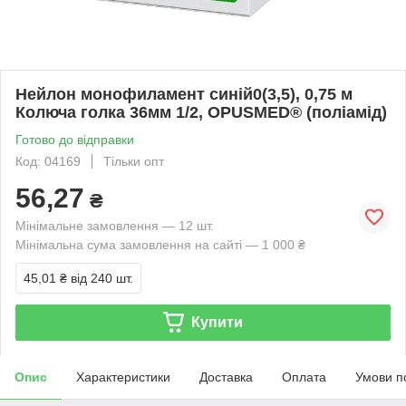
Нейлон монофиламент синій0(3,5), 0,75 м
Колюча голка 36мм 1/2, OPUSMED® (поліамід)
Готово до відправки
Код: 04169
Тільки опт
56,27
₴
Мінімальне замовлення — 12 шт.
Мінімальна сума замовлення на сайті — 1 000 ₴
45,01 ₴
від 240 шт.
Купити
Опис
Характеристики
Доставка
Оплата
Умови п