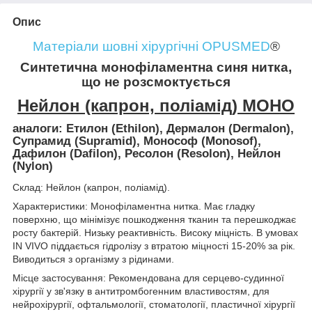
Опис
Матеріали шовні хірургічні OPUSMED
®
Синтетична монофіламентна синя нитка,
що не розсмоктується
Нейлон (капрон, поліамід) МОНО
аналоги: Етилон (Ethilon), Дермалон (Dermalon),
Супрамид (Supramid), Монософ (Monosof),
Дафилон (Dafilon), Ресолон (Resolon), Нейлон
(Nylon)
Склад: Нейлон (капрон, поліамід).
Характеристики: Монофіламентна нитка. Має гладку
поверхню, що мінімізує пошкодження тканин та перешкоджає
росту бактерій. Низьку реактивність. Високу міцність. В умовах
IN VIVO піддається гідролізу з втратою міцності 15-20% за рік.
Виводиться з організму з рідинами.
Місце застосування: Рекомендована для серцево-судинної
хірургії у зв'язку в антитромбогенним властивостям, для
нейрохірургії, офтальмології, стоматології, пластичної хірургії