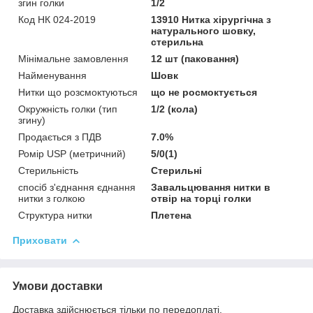
згин голки
1/2
Код НК 024-2019
13910 Нитка хірургічна з
натурального шовку,
стерильна
Мінімальне замовлення
12 шт (паковання)
Найменування
Шовк
Нитки що розсмоктуються
що не росмоктується
Окружність голки (тип
1/2 (кола)
згину)
Продається з ПДВ
7.0%
Ромір USP (метричний)
5/0(1)
Стерильність
Стерильні
спосіб з'єднання єднання
Завальцювання нитки в
нитки з голкою
отвір на торці голки
Структура нитки
Плетена
Приховати
Умови доставки
Доставка здійснюється тільки по передоплаті.