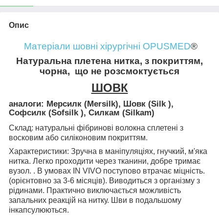
Опис
Матеріали шовні хірургічні OPUSMED
®
Натуральна плетена нитка, з покриттям,
чорна,
що не розсмоктується
ШОВК
аналоги: Мерсилк (Mersilk), Шовк (Silk ),
Софсилк (Sofsilk ), Силкам (Silkam)
Склад:
натуральні фібринові волокна сплетені з
восковим або силіконовим покриттям.
Характеристики:
Зручна в маніпуляціях, гнучкий, м'яка
нитка. Легко проходити через тканини, добре тримає
вузол. . В умовах IN VIVO поступово втрачає міцність.
(орієнтовно за 3-6 місяців). Виводиться з організму з
рідинами. Практично виключається можливість
запальних реакцій на нитку. Шви в подальшому
інкапсулюються.