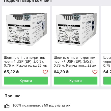
Подібні товари компанії
Шовк плетінь з покриттям
Шовк плетінь з покриттям
Шовк
чорний USP (EP): 2/0(3),
чорний USP (EP): 3/0(2),
чорн
0,75 м, Ріжуча голка 26 мм
0,75 м, Ріжуча голка 22мм
0,75
1/2, OPUSMED®
1/2, OPUSMED®
1/2
65,22
64,20
64,
₴
₴
Купити
Купити
Про нас
100% позитивних з 59 відгуків за рік