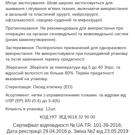
Місце застосування: Шовк широко застосовується для
зшивання і лігування м'яких тканин, включаючи використання
в загальній та пластичній хірургії, нейрохірургії,
офтальмології, серцево-судинній та мікрохірургії.
Протипоказання: Не рекомендована для використання при
операціях на органах сечовидільної та жовчовидільної систем
(ризик каменеутворення).
Застереження: Поліпропілен призначений для одноразового
використання. Не використовувати при пошкодженій упаковці
та після закінчення терміну придатності.
Зберігання: Зберігати за температури від 5 до 40 З
про
, та
відносній вологості не більше 80%. Термін придатності
вказаний на упаковці.
Стерилізація: Оксид етилену (ЕО)
Асортимент: нитки з атравматичними голками, та відрізки від
USP (EP) 8/0 (0,4) до 3-4(6)
Кількість в упаковці: 12шт.
КОД УКТ ЗЕД 9018 32 90 00
Сертифікат відповдності № UA.TR. 101-39-2016;
Дата реєстрації 29.04.2016 р. Зміна №2 від 23.05.2019