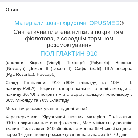
Опис
Матеріали шовні хірургічні OPUSMED
®
Синтетична плетена нитка, з покриттям,
фіолетова, з середнім терміном
розсмоктування
ПОЛІГЛАКТИН 910
(аналоги: Вікрил (Vicryl), Полісорб (Polysorb), Новосин
(Novosyn), Дексон ІІ (Dexon II), Сафіл (Safil), ПГА ресорба
(Pga Resorba), Неосорб)
Склад:
Поліглактин 910 (90% гліколіду, та 10% з L
лактиду(PGLA). Покриття: стеарат кальцію та полі(гліколід-з-L-
лактиду 30:70) з покриттям з стеарату кальцію і кополімеру з
30% гліколіду та 70% L-лактиду
Механізм розсмоктування:
гідролітичний.
Характеристики:
Хірургічний шовний матеріал Поліглактин
910 з покриттям плетена фіолетова, Має мінімальну реакцію
тканин. Поліглактин 910 зберігає не менше 65% своєї міцності
через 14 днів, повне розсмоктування наступає за 57-70 днів.