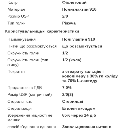
Колір
Фіолетовий
Матеріал
Полиглактин 910
Розмір USP
2/0
Тип голки
Ріжуча
Користувальницькі характеристики
Найменування
Поліглактин 910
Нитки що розсмоктуються
що розсмоктується
Окружність голки
1/2
Окружність голки (тип
1/2 (кола)
згину)
Покриття
з стеарату кальцію і
кополімеру з 30% гліколіду
та 70% L-лактиду
Продається з ПДВ
7.0%
Ромір USP (метричний)
2/0(3)
Стерильність
Стерильні
Стерилізація
Етилен оксидом
збереження міцності не
65% через 14 діб
менше
спосіб з'єднання єднання
Завальцювання нитки в