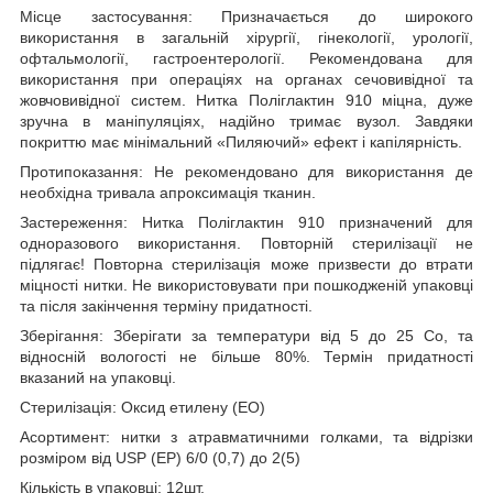
Місце застосування:
Призначається до широкого
використання в загальній хірургії, гінекології, урології,
офтальмології, гастроентерології. Рекомендована для
використання при операціях на органах сечовивідної та
жовчовивідної систем. Нитка Поліглактин 910 міцна, дуже
зручна в маніпуляціях, надійно тримає вузол. Завдяки
покриттю має мінімальний «Пиляючий» ефект і капілярність.
Протипоказання: Не рекомендовано для використання де
необхідна тривала апроксимація тканин.
Застереження: Нитка
Поліглактин 910
призначений для
одноразового використання. Повторній стерилізації не
підлягає! Повторна стерилізація може призвести до втрати
міцності нитки. Не використовувати при пошкодженій упаковці
та після закінчення терміну придатності.
Зберігання: Зберігати за температури від 5 до 25 С
о
, та
відносній вологості не більше 80%. Термін придатності
вказаний на упаковці.
Стерилізація: Оксид етилену (ЕО)
Асортимент: нитки з атравматичними голками, та відрізки
розміром від USP (EP) 6/0 (0,7) до 2(5)
Кількість в упаковці: 12шт.