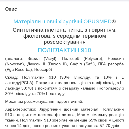
Опис
Матеріали шовні хірургічні OPUSMED
®
Синтетична плетена нитка, з покриттям,
фіолетова, з середнім терміном
розсмоктування
ПОЛІГЛАКТИН 910
(аналоги: Вікрил (Vicryl), Полісорб (Polysorb), Новосин
(Novosyn), Дексон ІІ (Dexon II), Сафіл (Safil), ПГА ресорба
(Pga Resorba), Неосорб)
Склад:
Поліглактин 910 (90% гліколіду, та 10% з L
лактиду(PGLA). Покриття: стеарат кальцію та полі(гліколід-з-L-
лактиду 30:70) з покриттям з стеарату кальцію і кополімеру з
30% гліколіду та 70% L-лактиду
Механізм розсмоктування:
гідролітичний.
Характеристики:
Хірургічний шовний матеріал Поліглактин
910 з покриттям плетена фіолетова, Має мінімальну реакцію
тканин. Поліглактин 910 зберігає не менше 65% своєї міцності
через 14 днів, повне розсмоктування наступає за 57-70 днів.