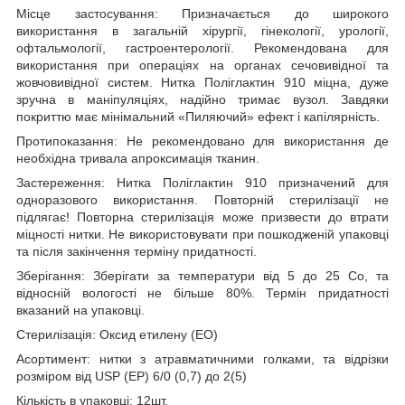
Місце застосування:
Призначається до широкого
використання в загальній хірургії, гінекології, урології,
офтальмології, гастроентерології. Рекомендована для
використання при операціях на органах сечовивідної та
жовчовивідної систем. Нитка Поліглактин 910 міцна, дуже
зручна в маніпуляціях, надійно тримає вузол. Завдяки
покриттю має мінімальний «Пиляючий» ефект і капілярність.
Протипоказання: Не рекомендовано для використання де
необхідна тривала апроксимація тканин.
Застереження: Нитка
Поліглактин 910
призначений для
одноразового використання. Повторній стерилізації не
підлягає! Повторна стерилізація може призвести до втрати
міцності нитки. Не використовувати при пошкодженій упаковці
та після закінчення терміну придатності.
Зберігання: Зберігати за температури від 5 до 25 С
о
, та
відносній вологості не більше 80%. Термін придатності
вказаний на упаковці.
Стерилізація: Оксид етилену (ЕО)
Асортимент: нитки з атравматичними голками, та відрізки
розміром від USP (EP) 6/0 (0,7) до 2(5)
Кількість в упаковці: 12шт.