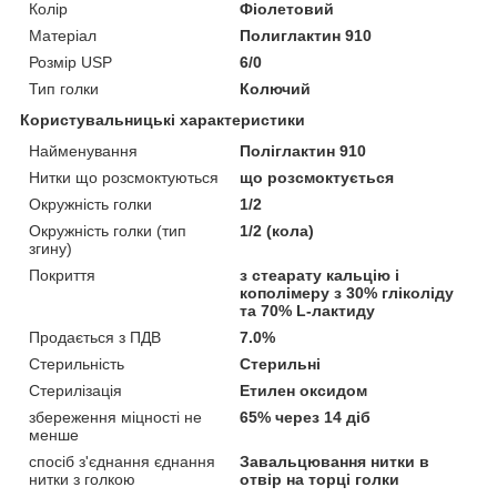
Колір
Фіолетовий
Матеріал
Полиглактин 910
Розмір USP
6/0
Тип голки
Колючий
Користувальницькі характеристики
Найменування
Поліглактин 910
Нитки що розсмоктуються
що розсмоктується
Окружність голки
1/2
Окружність голки (тип
1/2 (кола)
згину)
Покриття
з стеарату кальцію і
кополімеру з 30% гліколіду
та 70% L-лактиду
Продається з ПДВ
7.0%
Стерильність
Стерильні
Стерилізація
Етилен оксидом
збереження міцності не
65% через 14 діб
менше
спосіб з'єднання єднання
Завальцювання нитки в
нитки з голкою
отвір на торці голки