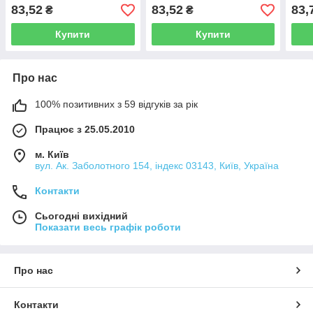
OPUSMED®
OPUSMED®
OPU
83,52
83,52
83,
₴
₴
Купити
Купити
Про нас
100% позитивних з 59 відгуків за рік
Працює з 25.05.2010
м. Київ
вул. Ак. Заболотного 154, індекс 03143, Київ, Україна
Контакти
Сьогодні вихідний
Показати весь графік роботи
Про нас
Контакти