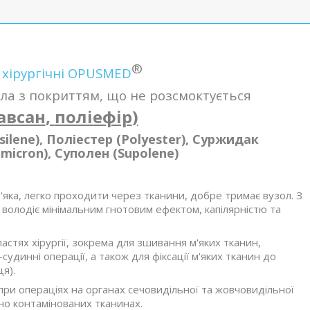
®
 хірургічні OPUSMED
ла з покриттям, що не розсмоктується
авсан
,
поліефір
)
silene), Поліестер (Polyester), Суржидак
emicron), Суполен (Supolene)
 м'яка, легко проходити через тканини, добре тримає вузол. З
 володіє мінімальним гнотовим ефектом, капілярністю та
астях хірургії, зокрема для зшивання м'яких тканин,
удинні операції, а також для фіксації м'яких тканин до
ця).
ри операціях на органах сечовидільної та жовчовидільної
но контамінованих тканинах.