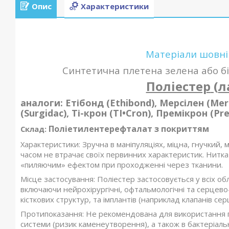
Опис
Характеристики
Матеріали шовні
Синтетична плетена зелена або бі
Поліестер
(
л
аналоги
: Етібонд (Ethibond), Мерсілен (Mer
(Surgidac), Ті-крон (TI•Cron), Премікрон (Pr
Поліетилентерефталат з покриттям
Склад
:
Характеристики:
Зручна в маніпуляціях, міцна, гнучкий,
часом не втрачає своїх первинних характеристик. Нитка
«пиляючим» ефектом при проходженні через тканини.
Місце застосування: Поліестер застосовується у всіх обл
включаючи нейрохірургічні, офтальмологічні та серцево-с
кісткових структур, та імплантів (наприклад клапанів сер
Протипоказання: Не рекомендована для використання п
системи (ризик каменеутворення), а також в бактеріаль