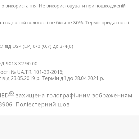
го використання. Не використовувати при пошкодженій
 та відносній вологості не більше 80%. Термін придатності
 від USP (EP) 6/0 (0,7) до 3-4(6)
Д 9018 32 90 00
сті № UA.TR. 101-39-2016;
від 23.05.2019 р. Термін дії до 28.04.2021 р.
®
MED
захищена голографічним зображенням
13906
Поліестерний шов