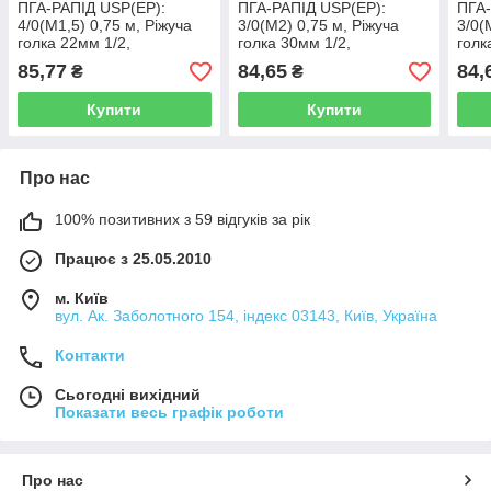
ПГА-РАПІД USP(EP):
ПГА-РАПІД USP(EP):
ПГА-
4/0(М1,5) 0,75 м, Ріжуча
3/0(М2) 0,75 м, Ріжуча
3/0(
голка 22мм 1/2,
голка 30мм 1/2,
голк
OPUSMED®
OPUSMED®
OPU
85,77
84,65
84,
₴
₴
(Полигликолевая кислота
(Полигликолевая кислота
(Пол
ПГА-Рапід)
ПГА-Рапід)
ПГА-
Купити
Купити
Про нас
100% позитивних з 59 відгуків за рік
Працює з 25.05.2010
м. Київ
вул. Ак. Заболотного 154, індекс 03143, Київ, Україна
Контакти
Сьогодні вихідний
Показати весь графік роботи
Про нас