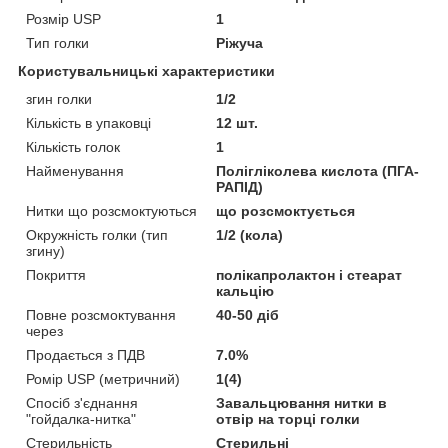
Розмір USP
1
Тип голки
Ріжуча
Користувальницькі характеристики
згин голки
1/2
Кількість в упаковці
12 шт.
Кількість голок
1
Найменування
Полігліколева кислота (ПГА-
РАПІД)
Нитки що розсмоктуються
що розсмоктується
Окружність голки (тип
1/2 (кола)
згину)
Покриття
полікапролактон і стеарат
кальцію
Повне розсмоктування
40-50 діб
через
Продається з ПДВ
7.0%
Ромір USP (метричний)
1(4)
Спосіб з'єднання
Завальцювання нитки в
"гойдалка-нитка"
отвір на торці голки
Стерильність
Стерильні