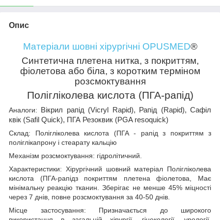
Опис
Матеріали шовні хірургічні OPUSMED
®
Синтетична плетена нитка, з покриттям,
фіолетова або біла, з коротким терміном
розсмоктування
Полігліколева кислота (ПГА-рапід)
Вікрил рапід (Vicryl Rapid), Рапід (Rapid), Сафіл
Аналоги:
квік (Safil Quick), ПГА Резоквик (PGA resoquick)
Склад:
Полігліколева кислота (ПГА - рапід з покриттям з
поліглікапрону і стеарату кальцію
Механізм розсмоктування:
гідролітичний.
Характеристики:
Хірургічний шовний матеріал Полігліколева
кислота (ПГА
-рапід
з покриттям плетена фіолетова, Має
мінімальну реакцію тканин. Зберігає не менше 45% міцності
через 7 днів, повне розсмоктування за 40-50 днів.
Місце застосування: Призначається до широкого
використання в загальній хірургії, гінекології, урології,