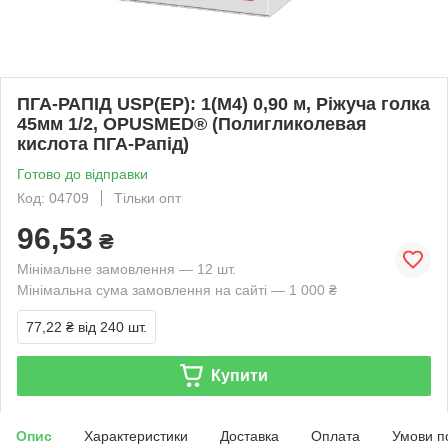
ПГА-РАПІД USP(EP): 1(М4) 0,90 м, Ріжуча голка
45мм 1/2, OPUSMED® (Полигликолевая
кислота ПГА-Рапід)
Готово до відправки
Код: 04709
Тільки опт
96,53
₴
Мінімальне замовлення — 12 шт.
Мінімальна сума замовлення на сайті — 1 000 ₴
77,22 ₴
від 240 шт.
Купити
Опис
Характеристики
Доставка
Оплата
Умови п