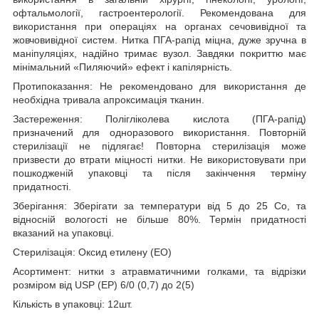
офтальмології, гастроентерології. Рекомендована для
використання при операціях на органах сечовивідної та
жовчовивідної систем. Нитка ПГА-рапід міцна, дуже зручна в
маніпуляціях, надійно тримає вузол. Завдяки покриттю має
мінімальний «Пиляючий» ефект і капілярність.
Протипоказання: Не рекомендовано для використання де
необхідна тривала апроксимація тканин.
Застереження: Полігліколева кислота (ПГА-рапід)
призначений для одноразового використання. Повторній
стерилізації не підлягає! Повторна стерилізація може
призвести до втрати міцності нитки. Не використовувати при
пошкодженій упаковці та після закінчення терміну
придатності.
Зберігання: Зберігати за температури від 5 до 25 С
о
, та
відносній вологості не більше 80%. Термін придатності
вказаний на упаковці.
Стерилізація: Оксид етилену (ЕО)
Асортимент: нитки з атравматичними голками, та відрізки
розміром від USP (EP) 6/0 (0,7) до 2(5)
Кількість в упаковці: 12шт.