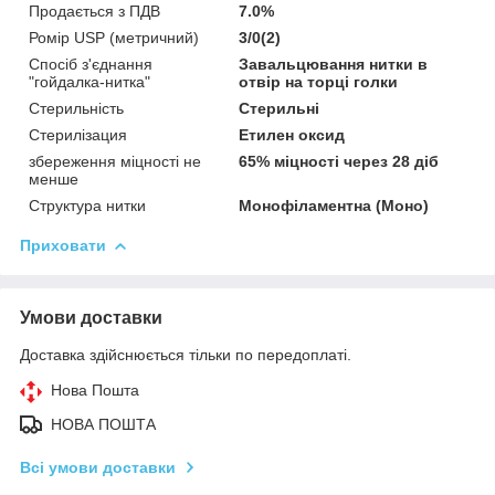
Продається з ПДВ
7.0%
Ромір USP (метричний)
3/0(2)
Спосіб з'єднання
Завальцювання нитки в
"гойдалка-нитка"
отвір на торці голки
Стерильність
Стерильні
Стерилізация
Етилен оксид
збереження міцності не
65% міцності через 28 діб
менше
Структура нитки
Монофіламентна (Моно)
Приховати
Умови доставки
Доставка здійснюється тільки по передоплаті.
Нова Пошта
НОВА ПОШТА
Всі умови доставки