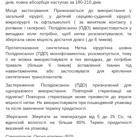
днів, повна абсорбція наступає за 180-210 днів.
Місце застосування:
Призначається до використання у
загальній хірургії, у дитячій серцево-судинній хірургії,
мікрохірургії та офтальмології ( за винятком контакту з
рогівкою і склерою).
Полідіоксанон (ПДО) використовується у
випадках коли потрібно, щоб нитка розсмоктувалася, та
зберігала свою міцність достатня довго ( до 6 тижнів).
Протипоказання: синтетична Нитка хірургічна шовна
Полідіоксанон (ПДО) монофіламентна, розсмоктується, тому
її не можна використовувати в тих випадках, де потрібне
тривале (більше 6 тижнів) зіставлення тканин під
навантаженням, або застосовувати для кріплення
синтетичних трансплантатів.
Застереження: Полідіоксанон (ПДО) призначений для
одноразового використання. Повторній стерилізації не
підлягає! Повторна стерилізація може призвести до втрати
міцності нитки. Не використовувати при пошкодженій упаковці
та після закінчення терміну придатності.
Зберігання: Зберігати за температури від 5 до 25 С
о
, та
відносній вологості не більше 80%. Термін придатності
вказаний на упаковці.
Стерилізація: Оксид етилену (ЕО)