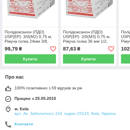
Полідіоксанон (ПДО)
Полідіоксанон (ПДО)
Полі
USP(EP): 3/0(М2) 0,75 м,
USP(EP): 2/0(М3) 0,75 м,
USP(
Ріжуча голка 24мм 3/8,
Ріжуча голка 36 мм 1/2,
Ріжу
OPUSMED®
OPUSMED®
OPU
99,79
87,63
102
₴
₴
(Полидиоксанон PDO)
(Полидиоксанон PDO)
(По
Купити
Купити
Про нас
100% позитивних з 59 відгуків за рік
Працює з 25.05.2010
м. Київ
вул. Ак. Заболотного 154, індекс 03143, Київ, Україна
Контакти