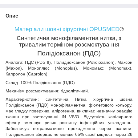
Опис
Матеріали шовні хірургічні OPUSMED
®
Синтетична монофіламентна нитка, з
тривалим терміном розсмоктування
Полідіоксанон (ПДО)
Аналоги:
ПДС (PDS II), Полидиоксанон (Polidioxanon), Максон
(Maxon), Моноплюс (Monoplus), Мономакс (Monomax),
Капролон (Caprolon)
Склад:
100% Полідіоксанон (ПДО).
Механізм розсмоктування:
гідролітичний.
Характеристики:
синтетична Нитка хірургічна шовна
Полідіоксанон (ПДО) монофіламентна, фіолетового кольору,
має гладку поверхню, апірогенна, викликає незначну реакцію
тканин при застосуванні IN VIVO. Відсутність капілярного
ефекту зменшує ризик розвитку інфекційних ускладнень.
Забезпечує нетравматичне проходження через тканини.
Полідіоксанон зберігає не менше 65% своєї міцності через 28