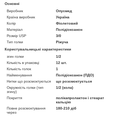
Основні
Виробник
Опусмед
Країна виробник
Україна
Колір
Фіолетовий
Матеріал
Полідіоксанон
Розмір USP
3/0
Тип голки
Ріжуча
Користувальницькі характеристики
згин голки
1/2
Кількість в упаковці
12 шт.
Кількість голок
1
Найменування
Полідіоксанон (ПДО)
Нитки що розсмоктуються
що розсмоктується
Окружність голки (тип
1/2 (кола)
згину)
Покриття
полікапролактон і стеарат
кальцію
Повне розсмоктування
180-210 діб
через