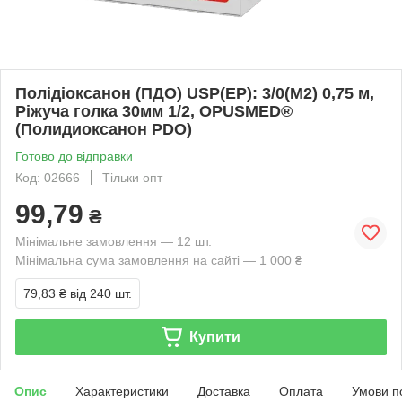
Полідіоксанон (ПДО) USP(EP): 3/0(М2) 0,75 м,
Ріжуча голка 30мм 1/2, OPUSMED®
(Полидиоксанон PDO)
Готово до відправки
Код: 02666
Тільки опт
99,79
₴
Мінімальне замовлення — 12 шт.
Мінімальна сума замовлення на сайті — 1 000 ₴
79,83 ₴
від 240 шт.
Купити
Опис
Характеристики
Доставка
Оплата
Умови п