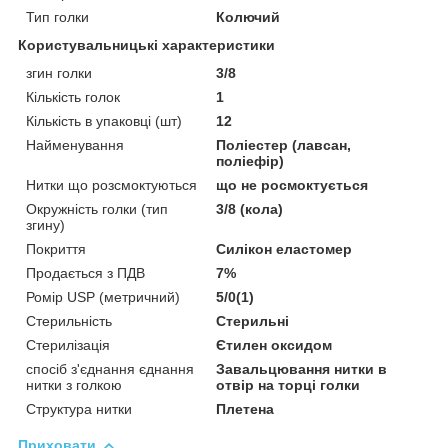
Тип голки
Колючий
Користувальницькі характеристики
згин голки
3/8
Кількість голок
1
Кількість в упаковці (шт)
12
Найменування
Поліестер (лавсан,
поліефір)
Нитки що розсмоктуються
що не росмоктується
Окружність голки (тип
3/8 (кола)
згину)
Покриття
Силікон еластомер
Продається з ПДВ
7%
Ромір USP (метричний)
5/0(1)
Стерильність
Стерильні
Стерилізація
Єтилен оксидом
спосіб з'єднання єднання
Завальцювання нитки в
нитки з голкою
отвір на торці голки
Структура нитки
Плетена
Приховати