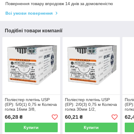
Повернення товару впродовж 14 днів за домовленістю
Всі умови повернення
Подібні товари компанії
Поліестер плетінь USP
Поліестер плетінь USP
Полі
(EP): 5/0(1) 0,75 м Колюча
(EP): 2/0(3) 0,75 м Колюча
(EP)
голка 16мм 3/8,
голка 30мм 1/2,
голк
OPUSMED® (Поліестер,
OPUSMED® (Поліестер,
OPU
66,28
60,21
62,
₴
₴
Лавсан, Поліефір)
Лавсан, Поліефір)
Лавс
Купити
Купити