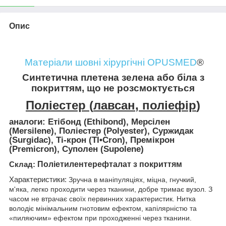
Опис
Матеріали шовні хірургічні OPUSMED
®
Синтетична плетена зелена або біла з
покриттям, що не розсмоктується
Поліестер
(
лавсан
,
поліефір
)
аналоги
: Етібонд (Ethibond), Мерсілен
(Mersilene), Поліестер (Polyester), Суржидак
(Surgidac), Ті-крон (TI•Cron), Премікрон
(Premicron), Суполен (Supolene)
Поліетилентерефталат з покриттям
Склад
:
Характеристики:
Зручна в маніпуляціях, міцна, гнучкий,
м'яка, легко проходити через тканини, добре тримає вузол. З
часом не втрачає своїх первинних характеристик. Нитка
володіє мінімальним гнотовим ефектом, капілярністю та
«пиляючим» ефектом при проходженні через тканини.