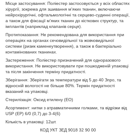
Місце застосування: Поліестер застосовується у всіх областях
хірургії, зокрема для зшивання м'яких тканин, включаючи
нейрохірургічні, офтальмологічні та серцево-судинні операції,
а також для фіксації м'яких тканин до кісткових структур, та
імплантів (наприклад клапанів серця).
Протипоказання: Не рекомендована для використання при
операціях на органах сечовидільної та жовчовидільної
системи (ризик каменеутворення), а також в бактеріально
контамінованих тканинах.
Застереження: Поліестер призначений для одноразового
використання. Не використовувати при пошкодженій упаковці
та після закінчення терміну придатності.
Зберігання: Зберігати за температури від 5 до 40 З
про
, та
відносній вологості не більше 80%. Термін придатності
вказаний на упаковці.
Стерилізація: Оксид етилену (ЕО)
Асортимент: нитки з атравматичними голками, та відрізки від
USP (EP) 6/0 (0,7) до 3-4(6)
Кількість в упаковці: 12шт.
КОД УКТ ЗЕД 9018 32 90 00