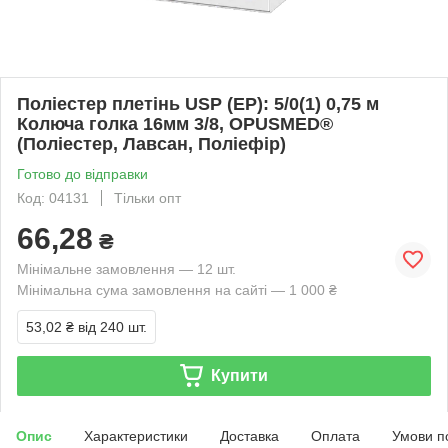
Поліестер плетінь USP (EP): 5/0(1) 0,75 м
Колюча голка 16мм 3/8, OPUSMED®
(Поліестер, Лавсан, Поліефір)
Готово до відправки
Код: 04131
Тільки опт
66,28
₴
Мінімальне замовлення — 12 шт.
Мінімальна сума замовлення на сайті — 1 000 ₴
53,02 ₴
від 240 шт.
Купити
Опис
Характеристики
Доставка
Оплата
Умови п