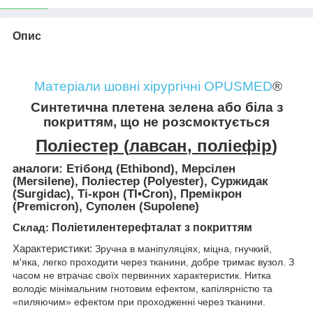
Опис
Матеріали шовні хірургічні OPUSMED
®
Синтетична плетена зелена або біла з
покриттям, що не розсмоктується
Поліестер
(
лавсан
,
поліефір
)
аналоги
: Етібонд (Ethibond), Мерсілен
(Mersilene), Поліестер (Polyester), Суржидак
(Surgidac), Ті-крон (TI•Cron), Премікрон
(Premicron), Суполен (Supolene)
Поліетилентерефталат з покриттям
Склад
:
Характеристики:
Зручна в маніпуляціях, міцна, гнучкий,
м'яка, легко проходити через тканини, добре тримає вузол. З
часом не втрачає своїх первинних характеристик. Нитка
володіє мінімальним гнотовим ефектом, капілярністю та
«пиляючим» ефектом при проходженні через тканини.