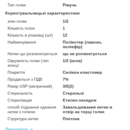
Тип голки
Ріжуча
Користувальницькі характеристики
згин голки
1/2
Кількість голок
1
Кількість в упаковці (шт)
12
Найменування
Поліестер (лавсан,
поліефір)
Нитки що розсмоктуються
що не росмоктується
Окружність голки (тип
1/2 (кола)
згину)
Покриття
Силікон еластомер
Продається з ПДВ
7%
Ромір USP (метричний)
3/0(2)
Стерильність
Стерильні
Стерилізація
Єтилен оксидом
спосіб з'єднання єднання
Завальцювання нитки в
нитки з голкою
отвір на торці голки
Структура нитки
Плетена
Приховати