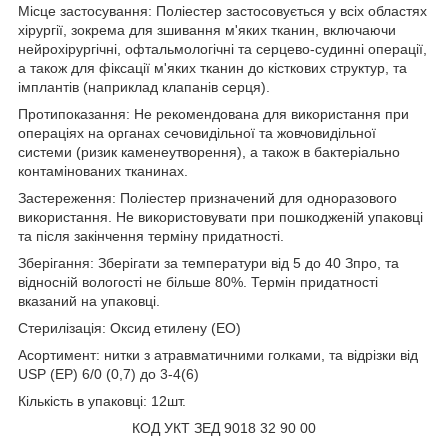
Місце застосування: Поліестер застосовується у всіх областях
хірургії, зокрема для зшивання м'яких тканин, включаючи
нейрохірургічні, офтальмологічні та серцево-судинні операції,
а також для фіксації м'яких тканин до кісткових структур, та
імплантів (наприклад клапанів серця).
Протипоказання: Не рекомендована для використання при
операціях на органах сечовидільної та жовчовидільної
системи (ризик каменеутворення), а також в бактеріально
контамінованих тканинах.
Застереження: Поліестер призначений для одноразового
використання. Не використовувати при пошкодженій упаковці
та після закінчення терміну придатності.
Зберігання: Зберігати за температури від 5 до 40 З
про
, та
відносній вологості не більше 80%. Термін придатності
вказаний на упаковці.
Стерилізація: Оксид етилену (ЕО)
Асортимент: нитки з атравматичними голками, та відрізки від
USP (EP) 6/0 (0,7) до 3-4(6)
Кількість в упаковці: 12шт.
КОД УКТ ЗЕД 9018 32 90 00