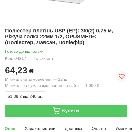
Поліестер плетінь USP (EP): 3/0(2) 0,75 м,
Ріжуча голка 22мм 1/2, OPUSMED®
(Поліестер, Лавсан, Поліефір)
Готово до відправки
Код: 04217
Тільки опт
64,23
₴
Мінімальне замовлення — 12 шт.
Мінімальна сума замовлення на сайті — 1 000 ₴
51,38 ₴
від 240 шт.
Купити
Опис
Характеристики
Доставка
Оплата
Умови п