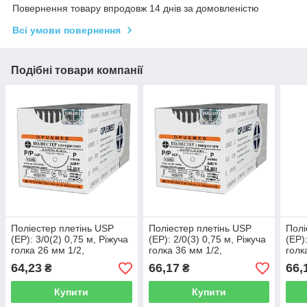
Повернення товару впродовж 14 днів за домовленістю
Всі умови повернення
Подібні товари компанії
Поліестер плетінь USP
Поліестер плетінь USP
Полі
(EP): 3/0(2) 0,75 м, Ріжуча
(EP): 2/0(3) 0,75 м, Ріжуча
(EP)
голка 26 мм 1/2,
голка 36 мм 1/2,
голк
OPUSMED® (Поліестер,
OPUSMED® (Поліестер,
OPU
64,23
66,17
66,
₴
₴
Лавсан, Поліефір)
Лавсан, Поліефір)
Лавс
Купити
Купити