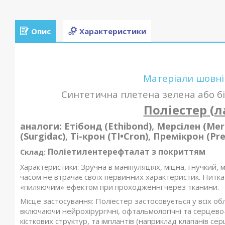
Опис
Характеристики
Матеріали шовні
Синтетична плетена зелена або бі
Поліестер
(
л
аналоги
: Етібонд (Ethibond), Мерсілен (Mer
(Surgidac), Ті-крон (TI•Cron), Премікрон (Pr
Поліетилентерефталат з покриттям
Склад
:
Характеристики:
Зручна в маніпуляціях, міцна, гнучкий,
часом не втрачає своїх первинних характеристик. Нитка
«пиляючим» ефектом при проходженні через тканини.
Місце застосування: Поліестер застосовується у всіх обл
включаючи нейрохірургічні, офтальмологічні та серцево-с
кісткових структур, та імплантів (наприклад клапанів сер