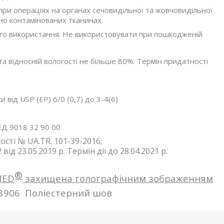
ри операціях на органах сечовидільної та жовчовидільної
но контамінованих тканинах.
го використання. Не використовувати при пошкодженій
 та відносній вологості не більше 80%. Термін придатності
 від USP (EP) 6/0 (0,7) до 3-4(6)
Д 9018 32 90 00
сті № UA.TR. 101-39-2016;
від 23.05.2019 р. Термін дії до 28.04.2021 р.
®
MED
захищена голографічним зображенням
13906
Поліестерний шов