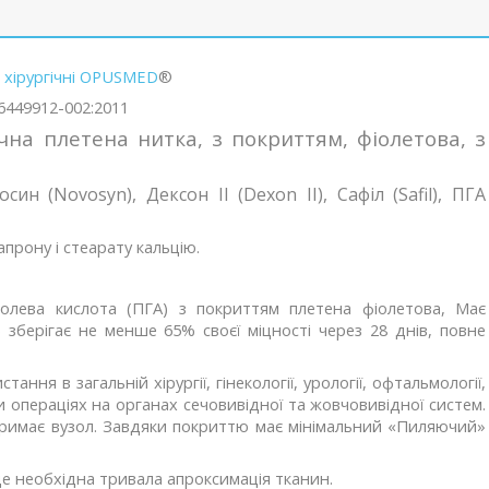
 хірургічні OPUSMED
®
36449912-002:2011
чна плетена нитка, з покриттям, фіолетова, з
осин (Novosyn), Дексон ІІ (Dexon II), Сафіл (Safil), ПГА
апрону і стеарату кальцію.
іколева кислота (ПГА) з покриттям плетена фіолетова, Має
) зберігає не менше 65% своєї міцності через 28 днів, повне
ня в загальній хірургії, гінекології, урології, офтальмології,
 операціях на органах сечовивідної та жовчовивідної систем.
 тримає вузол. Завдяки покриттю має мінімальний «Пиляючий»
 необхідна тривала апроксимація тканин.