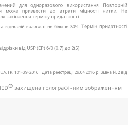
ачений для одноразового використання. Повторній
ація може призвести до втрати міцності нитки. Не
я закінчення терміну придатності.
Термін придатності
 та відносній вологості не більше 80%.
відрізки від
USP
(
EP
) 6/0 (0,7) до 2(5)
A.TR. 101-39-2016 ; Дата реєстрації 29.04.2016 р. Зміна №2 від
®
MED
захищена голографічним зображенням