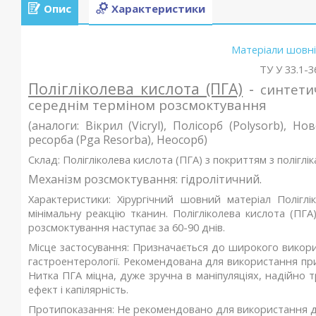
Опис
Характеристики
Матеріали шовні
ТУ У 33.1-
Полігліколева кислота (ПГА)
-
синтети
середнім терміном розсмоктування
(аналоги: Вікрил (Vicryl), Полісорб (Polysorb), Нов
ресорба (Pga Resorba), Неосорб)
Склад:
Полігліколева кислота (ПГА) з покриттям з поліглік
Механізм розсмоктування:
гідролітичний.
Характеристики:
Хірургічний шовний матеріал Полігл
мінімальну реакцію тканин. Полігліколева кислота (ПГА
розсмоктування наступає за 60-90 днів.
Місце застосування:
Призначається до широкого використан
гастроентерології. Рекомендована для використання при
Нитка ПГА міцна, дуже зручна в маніпуляціях, надійно
ефект і капілярність
.
Протипоказання:
Не рекомендовано для використання де