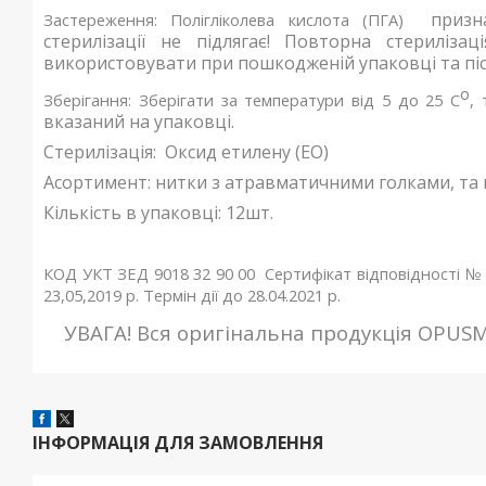
призн
Застереження:
Полігліколева кислота (ПГА)
стерилізації не підлягає! Повторна стериліз
використовувати при пошкодженій упаковці та післ
о
Зберігання:
Зберігати за температури від 5 до 25 С
,
вказаний на упаковці.
Стерилізація
:
Оксид етилену (ЕО)
Асортимент
: нитки з атравматичними голками, та 
Кількість в упаковці
: 12шт.
КОД УКТ ЗЕД 9018 32 90 00
Сертифікат відповідності № U
23,05,2019 р. Термін дії до 28.04.2021 р.
УВАГА! Вся оригінальна продукція OPUS
ІНФОРМАЦІЯ ДЛЯ ЗАМОВЛЕННЯ