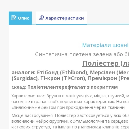
Опис
Характеристики
Матеріали шовні
Синтетична плетена зелена або бі
Поліестер
(
л
аналоги
: Етібонд (Ethibond), Мерсілен (Mer
(Surgidac), Ті-крон (TI•Cron), Премікрон (Pr
Поліетилентерефталат з покриттям
Склад
:
Характеристики:
Зручна в маніпуляціях, міцна, гнучкий,
часом не втрачає своїх первинних характеристик. Нитка
«пиляючим» ефектом при проходженні через тканини.
Місце застосування: Поліестер застосовується у всіх обл
включаючи нейрохірургічні, офтальмологічні та серцево-с
кісткових структур, та імплантів (наприклад клапанів сер