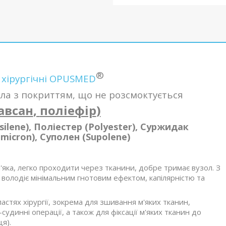
®
 хірургічні OPUSMED
ла з покриттям, що не розсмоктується
авсан
,
поліефір
)
silene), Поліестер (Polyester), Суржидак
emicron), Суполен (Supolene)
 м'яка, легко проходити через тканини, добре тримає вузол. З
 володіє мінімальним гнотовим ефектом, капілярністю та
астях хірургії, зокрема для зшивання м'яких тканин,
удинні операції, а також для фіксації м'яких тканин до
ця).