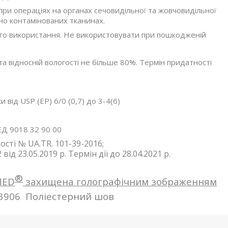
ри операціях на органах сечовидільної та жовчовидільної
но контамінованих тканинах.
го використання. Не використовувати при пошкодженій
 та відносній вологості не більше 80%. Термін придатності
 від USP (EP) 6/0 (0,7) до 3-4(6)
Д 9018 32 90 00
сті № UA.TR. 101-39-2016;
від 23.05.2019 р. Термін дії до 28.04.2021 р.
®
MED
захищена голографічним зображенням
13906
Поліестерний шов