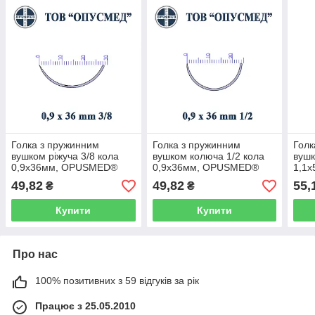
Голка з пружинним
Голка з пружинним
Голк
вушком ріжуча 3/8 кола
вушком колюча 1/2 кола
вушк
0,9х36мм, OPUSMED®
0,9х36мм, OPUSMED®
1,1
(Игла хирургическая с
(Игла хирургическая с
(Игл
49,82
49,82
55,
₴
₴
пружинным ушком)
пружинным ушком)
пру
Купити
Купити
Про нас
100% позитивних з 59 відгуків за рік
Працює з 25.05.2010