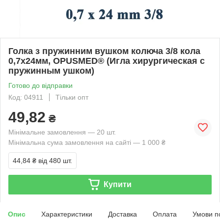
Голка з пружинним вушком колюча 3/8 кола
0,7х24мм, OPUSMED® (Игла хирургическая с
пружинным ушком)
Готово до відправки
Код: 04911
Тільки опт
49,82
₴
Мінімальне замовлення — 20 шт.
Мінімальна сума замовлення на сайті — 1 000 ₴
44,84 ₴
від 480 шт.
Купити
Опис
Характеристики
Доставка
Оплата
Умови п