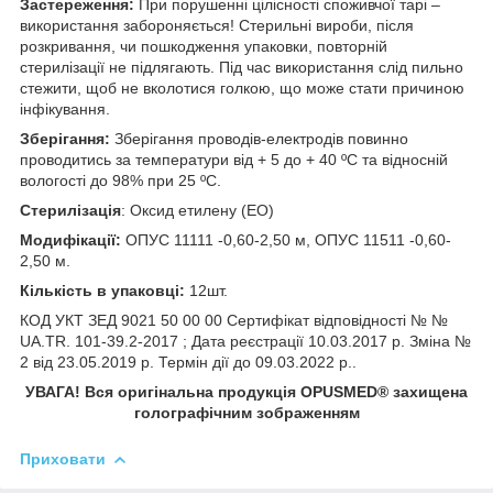
Застереження:
При порушенні цілісності споживчої тарі –
використання забороняється! Стерильні вироби, після
розкривання, чи пошкодження упаковки, повторній
стерилізації не підлягають. Під час використання слід пильно
стежити, щоб не вколотися голкою, що може стати причиною
інфікування.
Зберігання:
Зберігання проводів-електродів повинно
проводитись за температури від + 5 до + 40 ºС та відносній
вологості до 98% при 25 ºС.
Стерилізація
: Оксид етилену (ЕО)
Модифікації:
ОПУС 11111 -0,60-2,50 м, ОПУС 11511 -0,60-
2,50 м.
Кількість в упаковці:
12шт.
КОД УКТ ЗЕД 9021 50 00 00 Сертифікат відповідності № №
UA.TR. 101-39.2-2017 ; Дата реєстрації 10.03.2017 р. Зміна №
2 від 23.05.2019 р. Термін дії до 09.03.2022 р..
УВАГА! Вся оригінальна продукція OPUSMED
®
захищена
голографічним зображенням
Приховати