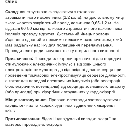
Опис
Склад
: конструктивно складаються з голкового
атравматичного наконечника (1/2 кола), на дистальному кінці
якого жорстко закріплений провід довжиною 0,65-1,2 м. На
відстані 60-80 мм від голкового атравматичного наконечника
ізоляція проводу відсутня. Дистальний кінець проводу
з'єднання єднаний із прямимо голковим наконечником, який
має радіальну насічку для полегшення переламування.
Проводи-електроди випускаються у стерильного виконанні.
Призначення:
Проводи-електроди призначені для передачі
стимулюючих електричних імпульсів від зовнішнього
електрокардіостимулятора до відповідної ділянки серця при
проведенні тимчасової електростимуляції серцевої діяльності,
а також для передачі електричних імпульсів (або реєстрації
біоелектричних потенціалів) від серця до зовнішнього апарату
(або приладу) при хірургічних втручаннях у кардіохірургії.
Місце застосування
: Проводи-електроди застосовуються в
кардіологічних та кардіохірургічних відділеннях лікарень і
клінік.
Протипоказання:
Відомі індивідуальні випадки алергії на
матеріал проводів-електродів