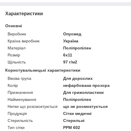
Характеристики
Основні
Виробник
Опусмед
Країна виробник
Україна
Матеріал
Поліпропілен
Розмір
6х11
Щільність
97 г/м2
Користувальницькі характеристики
Вікова група
Для дорослих
Колір
нефарбована прозора
Призначення
Для грижопластики
Найменування
Поліпропілен
Нитки що розсмоктуються
що не росмоктується
Продукція
Сітки медичні
Стерильність
Стерильні
Тип сітки
РРМ 602