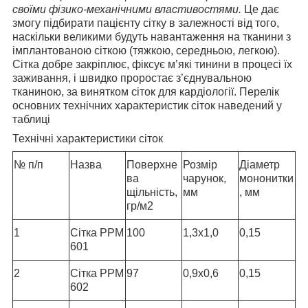
своїми фізико-механічними властивостями
.
Це дає
змогу підбирати пацієнту сітку в залежності від того,
наскільки великими будуть навантаження на тканини з
імплантованою сіткою (тяжкою, середньою, легкою).
Сітка добре закріплює, фіксує м’які тинини в процесі їх
заживання, і швидко проростає з’єднувальною
тканиною, за винятком сіток для кардіології. Перелік
основних технічних характеристик сіток наведений у
таблиці
Технічні характеристики сіток
№ п/п
Назва
Поверхне
Розмір
Діаметр
ва
чарунок,
мононитки
щільність,
мм
, мм
гр/м2
1
Сітка РРМ
100
1,3х1,0
0,15
601
2
Сітка РРМ
97
0,9х0,6
0,15
602