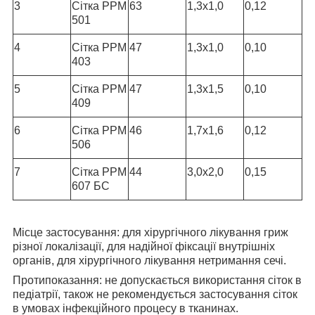
3
Сітка РРМ
63
1,3х1,0
0,12
501
4
Сітка РРМ
47
1,3х1,0
0,10
403
5
Сітка РРМ
47
1,3х1,5
0,10
409
6
Сітка РРМ
46
1,7х1,6
0,12
506
7
Сітка РРМ
44
3,0х2,0
0,15
607 БС
Місце застосування:
для хірургічного лікування гриж
різної локалізації, для надійної фіксації внутрішніх
органів, для хірургічного лікування нетримання сечі.
Протипоказання:
не допускається використання сіток в
педіатрії, також не рекомендується застосування сіток
в умовах інфекційного процесу в тканинах.