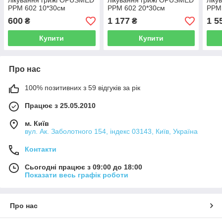
лікування грижі OPUSMED
лікування грижі OPUSMED
ліку
РРМ 602 10*30см
РРМ 602 20*30см
РРМ
НАДМІЦНА (щільність
НАДМІЦНА (щільність
НАДМ
600
1 177
1 5
₴
₴
97грм/м2)
97грм/м2)
97гр
Купити
Купити
Про нас
100% позитивних з 59 відгуків за рік
Працює з 25.05.2010
м. Київ
вул. Ак. Заболотного 154, індекс 03143, Київ, Україна
Контакти
Сьогодні працює з 09:00 до 18:00
Показати весь графік роботи
Про нас