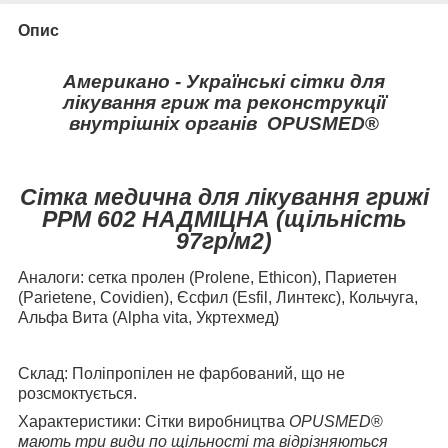
Опис
Американо -
Українські
сітки для
лікування гриж та реконструкції
внутрішніх
органів
OPUSMED
®
C
ітка медична для л
ікування грижі
РРМ 602 НАДМІЦНА (щільність
97гр/м
2
)
Аналоги:
сетка пролен (Prolene, Ethicon), Париетен
(Parietene, Covidien), Єсфил (Esfil, Линтекс), Кольчуга,
Альфа Вита (Alpha vita, Укртехмед)
Склад:
Поліпропілен не фарбований, що не
розсмоктується.
Характеристики:
Сітки виробництва
OPUSMED
®
мають три види по щільності та відрізняються