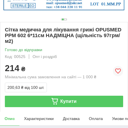
Сітка медична для лікування грижі OPUSMED
РРМ 602 6*11см НАДМІЦНА (щільність 97грм/
м2)
Готово до відправки
Код: 00525
Опт і роздріб
214
₴
Мінімальна сума замовлення на сайті — 1 000 ₴
200,63 ₴
від 100 шт.
Купити
Опис
Характеристики
Доставка
Оплата
Умови п