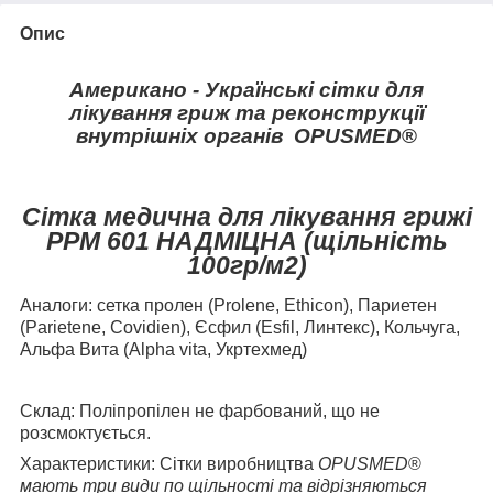
Опис
Американо -
Українські
сітки для
лікування гриж та реконструкції
внутрішніх
органів
OPUSMED
®
C
ітка медична для л
ікування грижі
РРМ 601 НАДМІЦНА (щільність
100гр/м
2
)
Аналоги:
сетка пролен (Prolene, Ethicon), Париетен
(Parietene, Covidien), Єсфил (Esfil, Линтекс), Кольчуга,
Альфа Вита (Alpha vita, Укртехмед)
Склад:
Поліпропілен не фарбований, що не
розсмоктується.
Характеристики:
Сітки виробництва
OPUSMED
®
мають три види по щільності та відрізняються