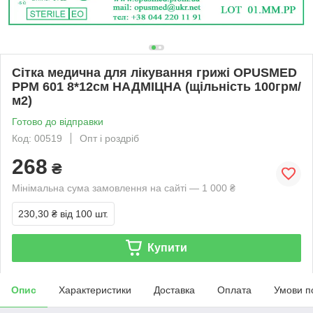
Сітка медична для лікування грижі OPUSMED
РРМ 601 8*12см НАДМІЦНА (щільність 100грм/
м2)
Готово до відправки
Код: 00519
Опт і роздріб
268
₴
Мінімальна сума замовлення на сайті — 1 000 ₴
230,30 ₴
від 100 шт.
Купити
Опис
Характеристики
Доставка
Оплата
Умови п