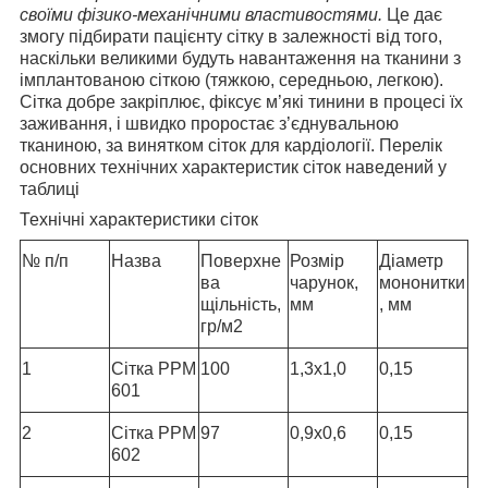
своїми фізико-механічними властивостями
.
Це дає
змогу підбирати пацієнту сітку в залежності від того,
наскільки великими будуть навантаження на тканини з
імплантованою сіткою (тяжкою, середньою, легкою).
Сітка добре закріплює, фіксує м’які тинини в процесі їх
заживання, і швидко проростає з’єднувальною
тканиною, за винятком сіток для кардіології. Перелік
основних технічних характеристик сіток наведений у
таблиці
Технічні характеристики сіток
№ п/п
Назва
Поверхне
Розмір
Діаметр
ва
чарунок,
мононитки
щільність,
мм
, мм
гр/м2
1
Сітка РРМ
100
1,3х1,0
0,15
601
2
Сітка РРМ
97
0,9х0,6
0,15
602