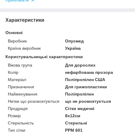
Приховати
Характеристики
Основні
Виробник
Опусмед
Країна виробник
Україна
Користувальницькі характеристики
Вікова група
Для дорослих
Колір
нефарбована прозора
Матеріал
Поліпропілен США
Призначення
Для грижопластики
Найменування
Поліпропілен
Нитки що розсмоктуються
що не росмоктується
Продукція
Сітки медичні
Розмір
8х12см
Стерильність
Стерильні
Тип сітки
РРМ 601