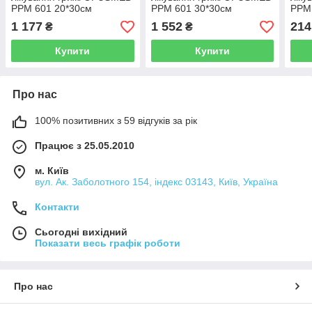
РРМ 601 20*30см
РРМ 601 30*30см
РРМ 
НАДМІЦНА (щільність
НАДМІЦНА (щільність
НАДМ
1 177
1 552
214
₴
₴
100грм/м2)
100грм/м2)
97гр
Купити
Купити
Про нас
100% позитивних з 59 відгуків за рік
Працює з 25.05.2010
м. Київ
вул. Ак. Заболотного 154, індекс 03143, Київ, Україна
Контакти
Сьогодні вихідний
Показати весь графік роботи
Про нас