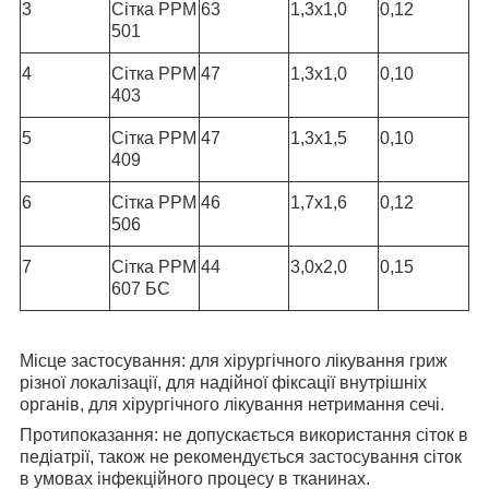
3
Сітка РРМ
63
1,3х1,0
0,12
501
4
Сітка РРМ
47
1,3х1,0
0,10
403
5
Сітка РРМ
47
1,3х1,5
0,10
409
6
Сітка РРМ
46
1,7х1,6
0,12
506
7
Сітка РРМ
44
3,0х2,0
0,15
607 БС
Місце застосування:
для хірургічного лікування гриж
різної локалізації, для надійної фіксації внутрішніх
органів, для хірургічного лікування нетримання сечі.
Протипоказання:
не допускається використання сіток в
педіатрії, також не рекомендується застосування сіток
в умовах інфекційного процесу в тканинах.