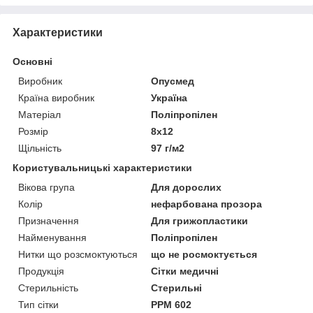
Характеристики
Основні
Виробник
Опусмед
Країна виробник
Україна
Матеріал
Поліпропілен
Розмір
8х12
Щільність
97 г/м2
Користувальницькі характеристики
Вікова група
Для дорослих
Колір
нефарбована прозора
Призначення
Для грижопластики
Найменування
Поліпропілен
Нитки що розсмоктуються
що не росмоктується
Продукція
Сітки медичні
Стерильність
Стерильні
Тип сітки
РРМ 602