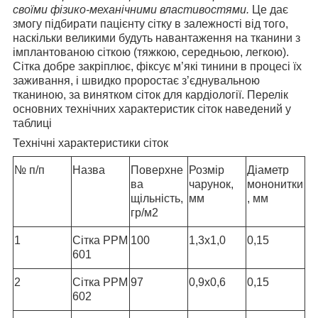
своїми фізико-механічними властивостями
.
Це дає
змогу підбирати пацієнту сітку в залежності від того,
наскільки великими будуть навантаження на тканини з
імплантованою сіткою (тяжкою, середньою, легкою).
Сітка добре закріплює, фіксує м’які тинини в процесі їх
заживання, і швидко проростає з’єднувальною
тканиною, за винятком сіток для кардіології. Перелік
основних технічних характеристик сіток наведений у
таблиці
Технічні характеристики сіток
№ п/п
Назва
Поверхне
Розмір
Діаметр
ва
чарунок,
мононитки
щільність,
мм
, мм
гр/м2
1
Сітка РРМ
100
1,3х1,0
0,15
601
2
Сітка РРМ
97
0,9х0,6
0,15
602