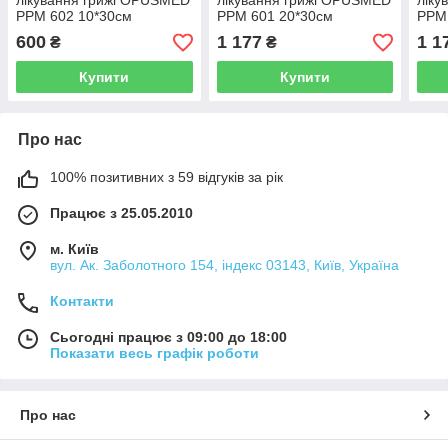
лікування грижі OPUSMED
лікування грижі OPUSMED
ліку
РРМ 602 10*30см
РРМ 601 20*30см
РРМ
НАДМІЦНА (щільність
НАДМІЦНА (щільність
НАДМ
600
1 177
1 1
₴
₴
97грм/м2)
100грм/м2)
97гр
Купити
Купити
Про нас
100% позитивних з 59 відгуків за рік
Працює з 25.05.2010
м. Київ
вул. Ак. Заболотного 154, індекс 03143, Київ, Україна
Контакти
Сьогодні працює з 09:00 до 18:00
Показати весь графік роботи
Про нас