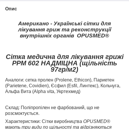
Опис
Американо -
Українські
сітки для
лікування гриж та реконструкції
внутрішніх
органів
OPUSMED
®
C
ітка медична для л
ікування грижі
РРМ 602 НАДМІЦНА (щільність
97гр/м
2
)
Аналоги:
сетка пролен (Prolene, Ethicon), Париетен
(Parietene, Covidien), Єсфил (Esfil, Линтекс), Кольчуга,
Альфа Вита (Alpha vita, Укртехмед)
Склад:
Поліпропілен не фарбований, що не
розсмоктується.
Характеристики:
Сітки виробництва
OPUSMED
®
мають три види по щільності та відрізняються