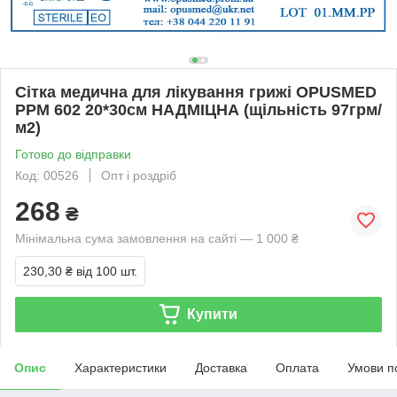
Сітка медична для лікування грижі OPUSMED
РРМ 602 20*30см НАДМІЦНА (щільність 97грм/
м2)
Готово до відправки
Код: 00526
Опт і роздріб
268
₴
Мінімальна сума замовлення на сайті — 1 000 ₴
230,30 ₴
від 100 шт.
Купити
Опис
Характеристики
Доставка
Оплата
Умови п