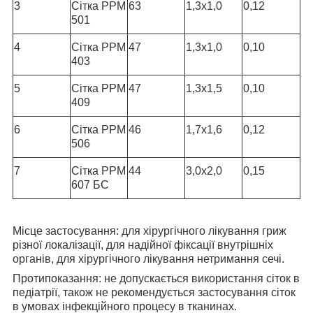
3
Сітка РРМ
63
1,3х1,0
0,12
501
4
Сітка РРМ
47
1,3х1,0
0,10
403
5
Сітка РРМ
47
1,3х1,5
0,10
409
6
Сітка РРМ
46
1,7х1,6
0,12
506
7
Сітка РРМ
44
3,0х2,0
0,15
607 БС
Місце застосування:
для хірургічного лікування гриж
різної локалізації, для надійної фіксації внутрішніх
органів, для хірургічного лікування нетримання сечі.
Протипоказання:
не допускається використання сіток в
педіатрії, також не рекомендується застосування сіток
в умовах інфекційного процесу в тканинах.