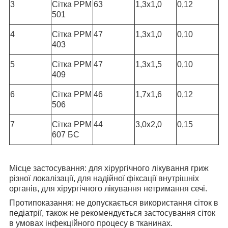
3
Сітка РРМ
63
1,3х1,0
0,12
501
4
Сітка РРМ
47
1,3х1,0
0,10
403
5
Сітка РРМ
47
1,3х1,5
0,10
409
6
Сітка РРМ
46
1,7х1,6
0,12
506
7
Сітка РРМ
44
3,0х2,0
0,15
607 БС
Місце застосування:
для хірургічного лікування гриж
різної локалізації, для надійної фіксації внутрішніх
органів, для хірургічного лікування нетримання сечі.
Протипоказання:
не допускається використання сіток в
педіатрії, також не рекомендується застосування сіток
в умовах інфекційного процесу в тканинах.