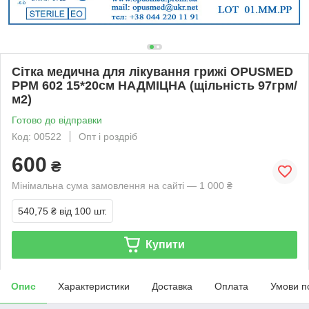
Сітка медична для лікування грижі OPUSMED
РРМ 602 15*20см НАДМІЦНА (щільність 97грм/
м2)
Готово до відправки
Код: 00522
Опт і роздріб
600
₴
Мінімальна сума замовлення на сайті — 1 000 ₴
540,75 ₴
від 100 шт.
Купити
Опис
Характеристики
Доставка
Оплата
Умови п