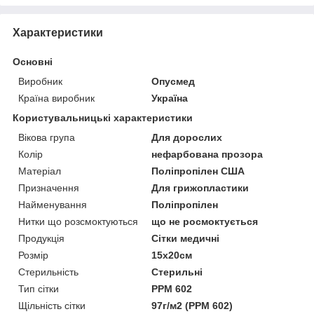
Характеристики
Основні
Виробник
Опусмед
Країна виробник
Україна
Користувальницькі характеристики
Вікова група
Для дорослих
Колір
нефарбована прозора
Матеріал
Поліпропілен США
Призначення
Для грижопластики
Найменування
Поліпропілен
Нитки що розсмоктуються
що не росмоктується
Продукція
Сітки медичні
Розмір
15х20см
Стерильність
Стерильні
Тип сітки
РРМ 602
Щільність сітки
97г/м2 (РРМ 602)