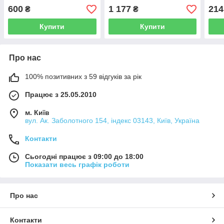
НАДМІЦНА (щільність
НАДМІЦНА (щільність
НАДМ
600
1 177
214
₴
₴
97грм/м2)
97грм/м2)
97гр
Купити
Купити
Про нас
100% позитивних з 59 відгуків за рік
Працює з 25.05.2010
м. Київ
вул. Ак. Заболотного 154, індекс 03143, Київ, Україна
Контакти
Сьогодні працює з 09:00 до 18:00
Показати весь графік роботи
Про нас
Контакти