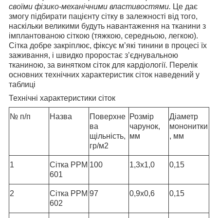
своїми фізико-механічними властивостями
.
Це дає
змогу підбирати пацієнту сітку в залежності від того,
наскільки великими будуть навантаження на тканини з
імплантованою сіткою (тяжкою, середньою, легкою).
Сітка добре закріплює, фіксує м’які тинини в процесі їх
заживання, і швидко проростає з’єднувальною
тканиною, за винятком сіток для кардіології. Перелік
основних технічних характеристик сіток наведений у
таблиці
Технічні характеристики сіток
№ п/п
Назва
Поверхне
Розмір
Діаметр
ва
чарунок,
мононитки
щільність,
мм
, мм
гр/м2
1
Сітка РРМ
100
1,3х1,0
0,15
601
2
Сітка РРМ
97
0,9х0,6
0,15
602