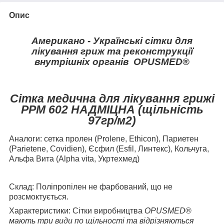
Опис
Американо -
Українські
сітки для
лікування гриж та реконструкції
внутрішніх
органів
OPUSMED
®
C
ітка медична для л
ікування грижі
РРМ 602 НАДМІЦНА (щільність
97гр/м
2
)
Аналоги:
сетка пролен (Prolene, Ethicon), Париетен
(Parietene, Covidien), Єсфил (Esfil, Линтекс), Кольчуга,
Альфа Вита (Alpha vita, Укртехмед)
Склад:
Поліпропілен не фарбований, що не
розсмоктується.
Характеристики:
Сітки виробництва
OPUSMED
®
мають три види по щільності та відрізняються