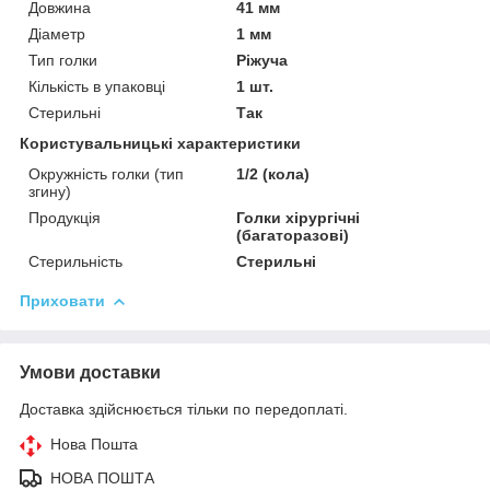
Довжина
41 мм
Діаметр
1 мм
Тип голки
Ріжуча
Кількість в упаковці
1 шт.
Стерильні
Так
Користувальницькі характеристики
Окружність голки (тип
1/2 (кола)
згину)
Продукція
Голки хірургічні
(багаторазові)
Стерильність
Стерильні
Приховати
Умови доставки
Доставка здійснюється тільки по передоплаті.
Нова Пошта
НОВА ПОШТА