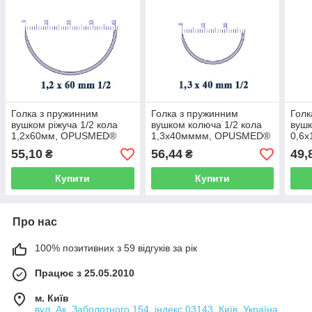
Голка з пружинним
Голка з пружинним
Голк
вушком ріжуча 1/2 кола
вушком колюча 1/2 кола
вушк
1,2х60мм, OPUSMED®
1,3х40мммм, OPUSMED®
0,6
(Голка хірургічна з
(Голка хірургічна з
(Гол
55,10
56,44
49,
₴
₴
пружинним вушком)
пружинним вушком)
пру
Купити
Купити
Про нас
100% позитивних з 59 відгуків за рік
Працює з 25.05.2010
м. Київ
вул. Ак. Заболотного 154, індекс 03143, Київ, Україна