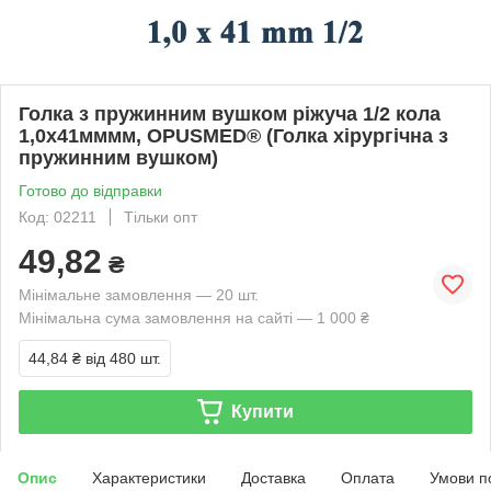
Голка з пружинним вушком ріжуча 1/2 кола
1,0х41мммм, OPUSMED® (Голка хірургічна з
пружинним вушком)
Готово до відправки
Код: 02211
Тільки опт
49,82
₴
Мінімальне замовлення — 20 шт.
Мінімальна сума замовлення на сайті — 1 000 ₴
44,84 ₴
від 480 шт.
Купити
Опис
Характеристики
Доставка
Оплата
Умови п