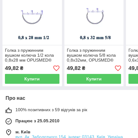
Голка з пружинним
Голка з пружинним
Голк
вушком колюча 1/2 кола
вушком колюча 5/8 кола
вушк
0,8х28 мм OPUSMED®
0,8х32мм, OPUSMED®
0,6
(Голка хірургічна з
(Голка хірургічна з
(Гол
49,82
49,82
49,
₴
₴
пружинним вушком)
пружинним вушком)
пру
Купити
Купити
Про нас
100% позитивних з 59 відгуків за рік
Працює з 25.05.2010
м. Київ
вул. Ак. Заболотного 154, індекс 03143, Київ, Україна